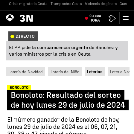
Crisis migratoria Ceuta
Trump sobre Ceuta
Violencia de género
Guerra U
Antena
ÚLTIMA
Noticias
3
HORA
DIRECTO
El PP pide la comparecencia urgente de Sánchez y
varios ministros por la crisis en Ceuta
Lotería de Navidad
Lotería del Niño
Loterías
Lotería Nacio
BONOLOTO
Bonoloto: Resultado del sorteo
de hoy lunes 29 de julio de 2024
El número ganador de la Bonoloto de hoy,
lunes 29 de julio de 2024 es el 06, 07, 21,