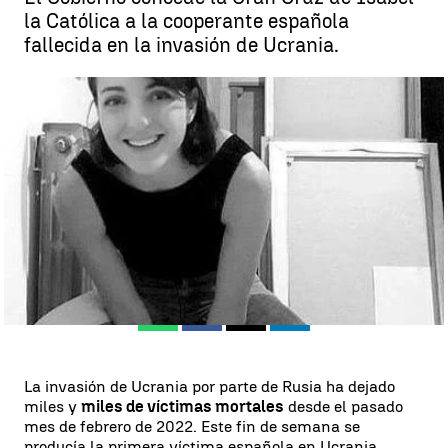
la Católica a la cooperante española
fallecida en la invasión de Ucrania.
Emma Igual, la cooperante española asesinada en Ucrania |
Redes
sociales
Rosario Miñano
Publicado:
11 de septiembre de 2023, 13:55
Whatsapp
Facebook
X
Linkedin
La invasión de Ucrania por parte de Rusia ha dejado
miles y
miles de víctimas mortales
desde el pasado
mes de febrero de 2022. Este fin de semana se
producía la primera víctima española en Ucrania.