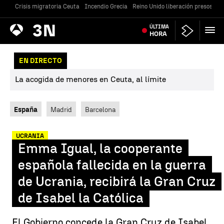
Crisis migratoria Ceuta
Incendio Grecia
Reino Unido liberación presos
Gu
Antena
ÚLTIMA
Noticias
3
HORA
EN DIRECTO
La acogida de menores en Ceuta, al límite
España
Madrid
Barcelona
UCRANIA
Emma Igual, la cooperante
española fallecida en la guerra
de Ucrania, recibirá la Gran Cruz
de Isabel la Católica
El Gobierno concede la Gran Cruz de Isabel