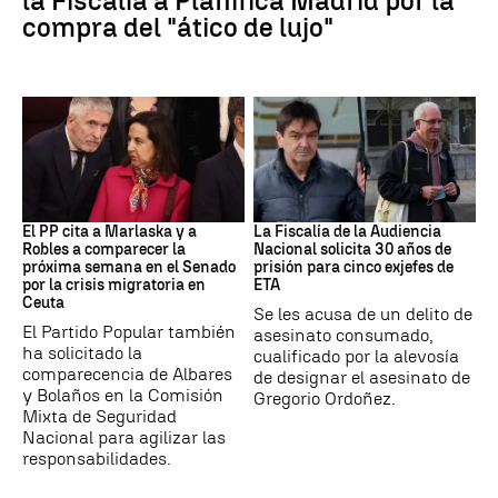
la Fiscalía a Planifica Madrid por la
compra del "ático de lujo"
Crisis Migratoria
ETA
El PP cita a Marlaska y a
La Fiscalía de la Audiencia
Robles a comparecer la
Nacional solicita 30 años de
próxima semana en el Senado
prisión para cinco exjefes de
por la crisis migratoria en
ETA
Ceuta
Se les acusa de un delito de
El Partido Popular también
asesinato consumado,
ha solicitado la
cualificado por la alevosía
comparecencia de Albares
de designar el asesinato de
y Bolaños en la Comisión
Gregorio Ordoñez.
Mixta de Seguridad
Nacional para agilizar las
responsabilidades.