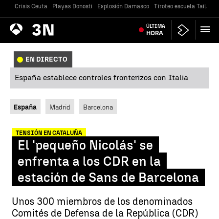
Crisis Ceuta
Playas Donosti
Explosión Damasco
Tiroteo escuela Tailandi
Antena
ÚLTIMA
Noticias
3
HORA
EN DIRECTO
España establece controles fronterizos con Italia
España
Madrid
Barcelona
TENSIÓN EN CATALUÑA
El 'pequeño Nicolás' se
enfrenta a los CDR en la
estación de Sans de Barcelona
Unos 300 miembros de los denominados
Comités de Defensa de la República (CDR)