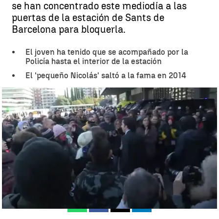
se han concentrado este mediodía a las
puertas de la estación de Sants de
Barcelona para bloquerla.
El joven ha tenido que se acompañado por la
Policía hasta el interior de la estación
El 'pequeño Nicolás' saltó a la fama en 2014
El 'pequeño Nicolás' se enfrenta a los CDR en la estación de Sans
de Barcelona |
Antena 3 Noticias
Barcelona
Antena 3 Noticias
Publicado:
16 de noviembre de 2019, 16:46
Whatsapp
Facebook
X
Linkedin