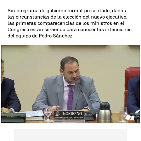
Sin programa de gobierno formal presentado, dadas
las circunstancias de la elección del nuevo ejecutivo,
las primeras comparecencias de los ministros en el
Congreso están sirviendo para conocer las intenciones
del equipo de Pedro Sánchez.
Fomento propone la construcción de 20.000 viviendas para jóvenes
y rentas bajas |
Fomento propone la construcción de 20.000
viviendas para jóvenes y rentas bajas
Fomento ha anunciado un plan de 20.000 viviendas en
alquiler a precios asequibles en un plazo de cuatro a
seis años. También para cesión en uso. Se elegirán las
ciudades donde han subido más los precios del
alquiler. Además se quiere alargar la duración de los
contratos, y se va a limitar la cuantía de las fianzas.