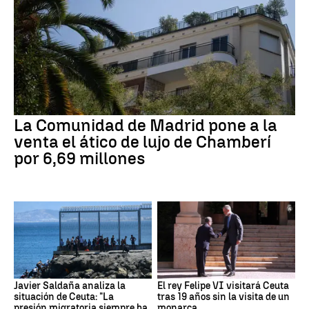
La Comunidad de Madrid pone a la
venta el ático de lujo de Chamberí
por 6,69 millones
Javier Saldaña analiza la
El rey Felipe VI visitará Ceuta
situación de Ceuta: "La
tras 19 años sin la visita de un
presión migratoria siempre ha
monarca