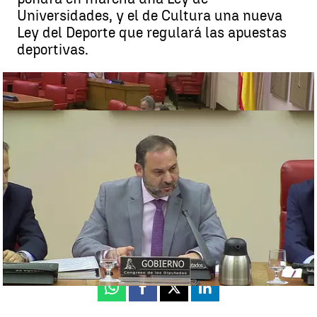
Universidades, y el de Cultura una nueva
Ley del Deporte que regulará las apuestas
deportivas.
Fomento propone la construcción de 20.000 viviendas para jóvenes
y rentas bajas |
Fomento propone la construcción de 20.000
viviendas para jóvenes y rentas bajas
Fomento propone la construcción de 20.000 viviendas para jóvenes
y rentas bajas |
Fomento propone la construcción de 20.000
viviendas para jóvenes y rentas bajas
Madrid
Antena 3 Noticias
Publicado:
12 de julio de 2018, 17:20
Whatsapp
Facebook
X
Linkedin