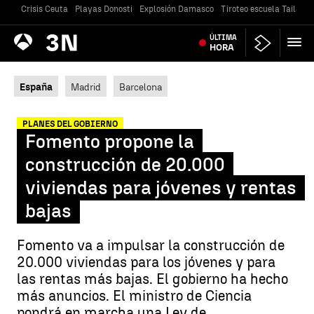
Crisis Ceuta
Playas Donosti
Explosión Damasco
Tiroteo escuela Tailandi
Antena
ÚLTIMA
Noticias
3
HORA
España
Madrid
Barcelona
PLANES DEL GOBIERNO
Fomento propone la
construcción de 20.000
viviendas para jóvenes y rentas
bajas
Fomento va a impulsar la construcción de
20.000 viviendas para los jóvenes y para
las rentas más bajas. El gobierno ha hecho
más anuncios. El ministro de Ciencia
pondrá en marcha una Ley de