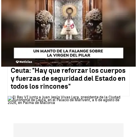
para el texto de noticias
Las fuentes municipales consultadas han señalado
que el alcalde y su equipo están barajando la remisión
al Arzobispado de Zaragoza, del que depende la
Basílica de la Plaza del Pilar, de
una carta con una
"queja formal"
por este hecho. La imagen ha circulado
a gran velocidad por las redes sociales y las protestas,
víspera del 20N, se han sucedido.
Juan Jesús Vivas, presidente de
Ceuta: "Hay que reforzar los cuerpos
y fuerzas de seguridad del Estado en
todos los rincones"