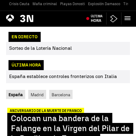
Crisis Ceuta
Mafia criminal
Playas Donosti
Explosión Damasco
Tiroteo
Antena
ÚLTIMA
Noticias
3
HORA
EN DIRECTO
Sorteo de la Lotería Nacional
ÚLTIMA HORA
España establece controles fronterizos con Italia
España
Madrid
Barcelona
ANIVERSARIO DE LA MUERTE DE FRANCO
Colocan una bandera de la
Falange en la Virgen del Pilar de