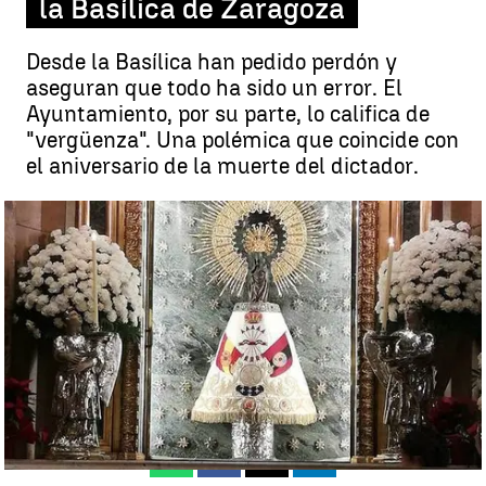
la Basílica de Zaragoza
Desde la Basílica han pedido perdón y
aseguran que todo ha sido un error. El
Ayuntamiento, por su parte, lo califica de
"vergüenza". Una polémica que coincide con
el aniversario de la muerte del dictador.
Colocan una bandera de la Falange en la Virgen del Pilar de la
Basílica de Zaragoza |
antena3noticias.com
Zaragoza
Antena 3 Noticias
Publicado:
20 de noviembre de 2018, 09:35
Whatsapp
Facebook
X
Linkedin