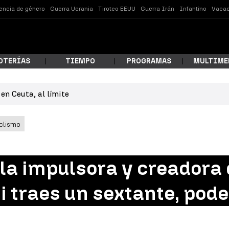
lencia de género
Guerra Ucrania
Tiroteo EEUU
Guerra Irán
Infantino
Vacac
OTERÍAS
TIEMPO
PROGRAMAS
MULTIME
en Ceuta, al límite
 estás buscando?
clismo
la impulsora y creadora 
Si traes un sextante, po
ar