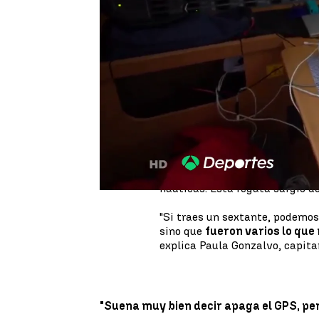
Actualizado:
13 de julio de 2021, 19:3
Publicado:
13 de julio de 2021, 19:38
¿Es posible navegar sin GPS? A
esta tecnología, pero antes lo
ayuda de un sextante y un GPS
Con esa idea nació la regata
S
de una travesía al modo tradic
guiándose con las estrellas.
Un desafío de otra época, de u
náuticas. Esta regata surgió 
"Si traes un sextante, podemos
sino que
fueron varios lo que
explica Paula Gonzalvo, capitana
"Suena muy bien decir apaga el GPS, pe