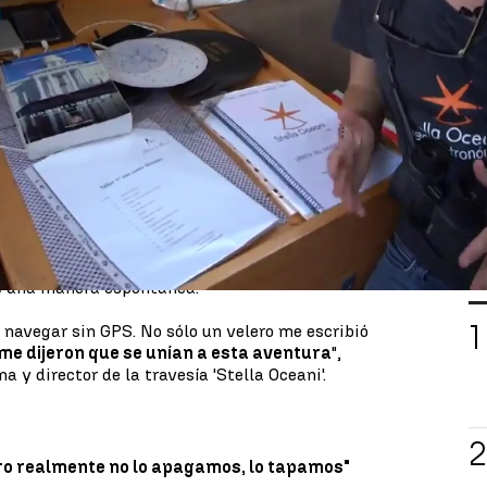
Whatsapp
Facebook
X
Linkedin
9
 día de hoy todos los barcos y veleros cuentan con
s antiguos navegantes surcaban los mares con al
.
tella Oceani
, creada por
Paula Gonzalvo
. Se trata
ional con sextante de navegación, sin GPS y
na época en la que se navegaba para crear cartas
L
de una manera espontánea.
 navegar sin GPS. No sólo un velero me escribió
 me dijeron que se unían a esta aventura
",
 y director de la travesía 'Stella Oceani'.
ro realmente no lo apagamos, lo tapamos"