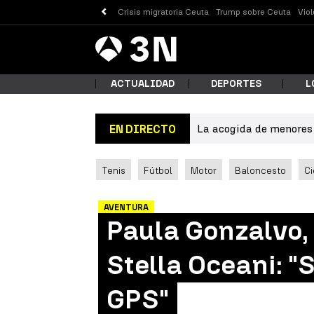
Crisis migratoria Ceuta
Trump sobre Ceuta
Vio
Antena
Noticias
3
ACTUALIDAD
DEPORTES
L
La acogida de menores 
EN DIRECTO
¿Qué
Tenis
Fútbol
Motor
Baloncesto
Ci
AVENTURA
Paula Gonzalvo, 
Stella Oceani: "
GPS"
Busc