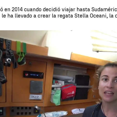
ió en 2014 cuando decidió viajar hasta Sudaméric
le ha llevado a crear la regata Stella Oceani, la
, la impulsora y creadora de la regata Stella Oceani: "Si traes un sext