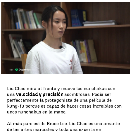
Nunchaku |
Nunchaku
Antena 3 Deportes
Publicado:
17 de mayo de 2022, 16:53
Whatsapp
Facebook
X
Linkedin
Liu Chao mira al frente y mueve los nunchakus con
una
velocidad y precisión
asombrosas. Podía ser
perfectamente la protagonista de una película de
kung-fu porque es capaz de hacer cosas increíbles con
unos nunchakus en la mano.
Al más puro estilo Bruce Lee. Liu Chao es una amante
de las artes marciales y toda una experta en