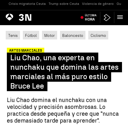
Crisis migratoria Ceuta
Trump sobre Ceuta
Violencia de género
Guerra
Antena
ÚLTIMA
Noticias
3
HORA
Tenis
Fútbol
Motor
Baloncesto
Ciclismo
ARTES MARCIALES
Liu Chao, una experta en
nunchaku que domina las artes
marciales al más puro estilo
Bruce Lee
Liu Chao domina el nunchaku con una
velocidad y precisión asombrosas. Lo
practica desde pequeña y cree que "nunca
es demasiado tarde para aprender".