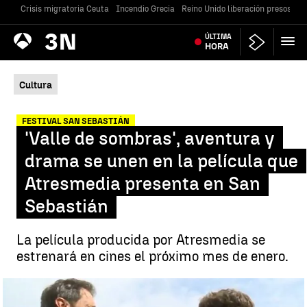
Crisis migratoria Ceuta
Incendio Grecia
Reino Unido liberación presos
Gu
Antena
ÚLTIMA
Noticias
3
HORA
Cultura
FESTIVAL SAN SEBASTIÁN
'Valle de sombras', aventura y
drama se unen en la película que
Atresmedia presenta en San
Sebastián
La película producida por Atresmedia se
estrenará en cines el próximo mes de enero.
'Valle de sombras', la película que Atresmedia presenta en San
Sebastián |
A3N