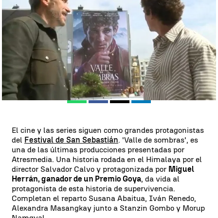
Antena 3 Noticias
Publicado:
28 de septiembre de 2023, 22:39
Whatsapp
Facebook
X
Linkedin
El cine y las series siguen como grandes protagonistas
del
Festival de San Sebastián
. 'Valle de sombras', es
una de las últimas producciones presentadas por
Atresmedia. Una historia rodada en el Himalaya por el
director Salvador Calvo y protagonizada por
Miguel
Herrán, ganador de un Premio Goya
, da vida al
protagonista de esta historia de supervivencia.
Completan el reparto Susana Abaitua, Iván Renedo,
Alexandra Masangkay junto a Stanzin Gombo y Morup
Namgyal.