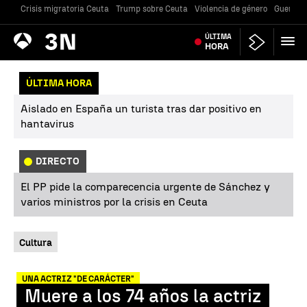
Crisis migratoria Ceuta
Trump sobre Ceuta
Violencia de género
Guerra U
Antena
ÚLTIMA
Noticias
3
HORA
ÚLTIMA HORA
Aislado en España un turista tras dar positivo en
hantavirus
DIRECTO
El PP pide la comparecencia urgente de Sánchez y
varios ministros por la crisis en Ceuta
Cultura
UNA ACTRIZ "DE CARÁCTER"
Muere a los 74 años la actriz