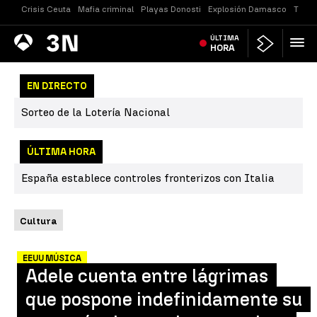
Crisis Ceuta
Mafia criminal
Playas Donosti
Explosión Damasco
Tirot
Antena
ÚLTIMA
Noticias
3
HORA
EN DIRECTO
Sorteo de la Lotería Nacional
ÚLTIMA HORA
España establece controles fronterizos con Italia
Cultura
EEUU MÚSICA
Adele cuenta entre lágrimas
que pospone indefinidamente su