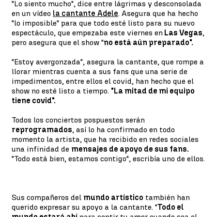
"Lo siento mucho", dice entre lágrimas y desconsolada
en un vídeo
la cantante Adele
. Asegura que ha hecho
"lo imposible" para que todo esté listo para su nuevo
espectáculo, que empezaba este viernes en
Las Vegas
,
pero asegura que el show "
no está aún preparado".
"Estoy avergonzada", asegura la cantante, que rompe a
llorar mientras cuenta a sus fans que una serie de
impedimentos, entre ellos el covid, han hecho que el
show no esté listo a tiempo.
"La mitad de mi equipo
tiene covid".
Todos los conciertos pospuestos serán
reprogramados
, así lo ha confirmado en todo
momento la artista, que ha recibido en redes sociales
una infinidad de
mensajes de apoyo de sus fans.
"Todo está bien, estamos contigo", escribía uno de ellos.
Sus compañeros del
mundo artístico
también han
querido expresar su apoyo a la cantante. "
Todo el
mundo estará ahí
para sentir tu amor cuando sea el