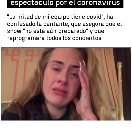
espectáculo por el coronavirus
"La mitad de mi equipo tiene covid", ha
confesado la cantante, que asegura que el
show "no está aún preparado" y que
reprogramará todos los conciertos.
Adele llorando |
Antena 3 Noticias
Antena 3 Noticias
Publicado:
21 de enero de 2022, 08:59
Whatsapp
Facebook
X
Linkedin