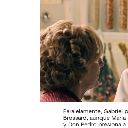
SUEÑOS DE LIBERTAD
Cristina se queda en shock
padre biológico en Sueños 
Irene muestra a Cristina una vieja fotogr
su padre biológico, mientras los secreto
la casa de los De la Reina.
Hannah Cordero |
Julia Zapata Lóp
Publicado:
13 de agosto de 2025, 11:08
Los ápices de tensión a
Irene enseña a Cristina
reconoce a alguien muy 
si ese hombre es Pepe, m
Paralelamente, Gabriel 
Brossard, aunque María
y Don Pedro presiona a