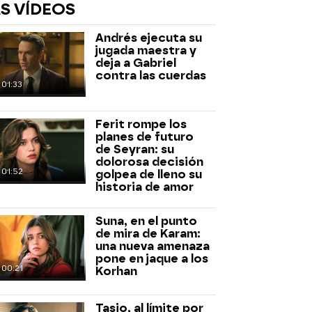
S VÍDEOS
Andrés ejecuta su
jugada maestra y
deja a Gabriel
contra las cuerdas
01:33
Ferit rompe los
planes de futuro
rd
de Seyran: su
dolorosa decisión
01:52
golpea de lleno su
historia de amor
Suna, en el punto
de mira de Karam:
una nueva amenaza
pone en jaque a los
00:21
Korhan
Tasio, al límite por