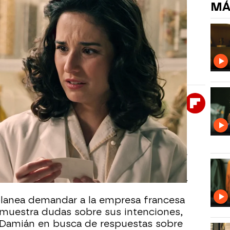
MÁ
 al reconocer a Pepe como su
de libertad
afía reveladora y le confiesa que José podría ser
s y tensiones familiares amenazan con estallar en
ez
Whatsapp
Facebook
X
Flipboa
umentan entre los De la Reina cuando
 una imagen del pasado y le sugiere que
familiar. Cristina, impactada, pregunta
ientras la atmósfera familiar se tensa.
planea demandar a la empresa francesa
 muestra dudas sobre sus intenciones,
 Damián en busca de respuestas sobre