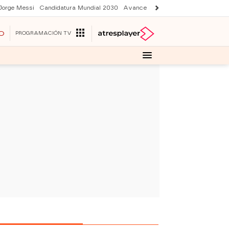
Jorge Messi
Candidatura Mundial 2030
Avance Sueños de libertad
Final 
O
PROGRAMACIÓN TV