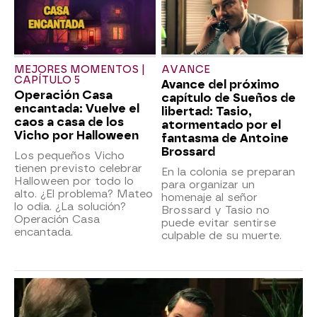
MEJORES MOMENTOS |
AVANCE
CAPÍTULO 5
Avance del próximo
Operación Casa
capítulo de Sueños de
encantada: Vuelve el
libertad: Tasio,
caos a casa de los
atormentado por el
Vicho por Halloween
fantasma de Antoine
Brossard
Los pequeños Vicho
tienen previsto celebrar
En la colonia se preparan
Halloween por todo lo
para organizar un
alto. ¿El problema? Mateo
homenaje al señor
lo odia. ¿La solución?
Brossard y Tasio no
Operación Casa
puede evitar sentirse
encantada.
culpable de su muerte.