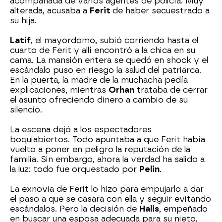
acompañada de varios agentes de policía. Muy
alterada, acusaba a
Ferit
de haber secuestrado a
su hija.
Latif
, el mayordomo, subió corriendo hasta el
cuarto de Ferit y allí encontró a la chica en su
cama. La mansión entera se quedó en shock y el
escándalo puso en riesgo la salud del patriarca.
En la puerta, la madre de la muchacha pedía
explicaciones, mientras
Orhan
trataba de cerrar
el asunto ofreciendo dinero a cambio de su
silencio.
La escena dejó a los espectadores
boquiabiertos. Todo apuntaba a que Ferit había
vuelto a poner en peligro la reputación de la
familia. Sin embargo, ahora la verdad ha salido a
la luz: todo fue orquestado por
Pelin
.
La exnovia de Ferit lo hizo para empujarlo a dar
el paso a que se casara con ella y seguir evitando
escándalos. Pero la decisión de
Halis
, empeñado
en buscar una esposa adecuada para su nieto,