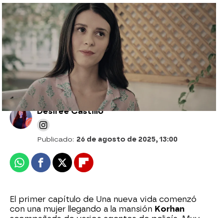
Pelin defiende a Ferit y le recuerda que
será un gran padre: “Nunca me has
decepcionado”
Desirée Castillo
Publicado:
26 de agosto de 2025, 13:00
Whatsapp
Facebook
X
Flipboard
El primer capítulo de Una nueva vida comenzó
con una mujer llegando a la mansión
Korhan