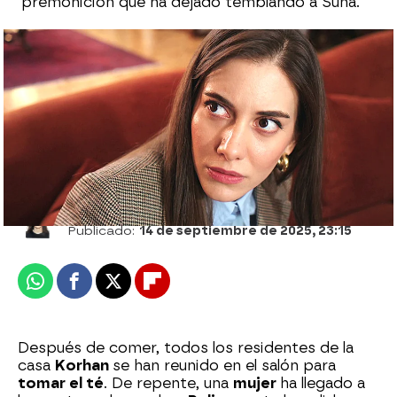
premonición que ha dejado temblando a Suna.
“No tengo a donde ir”: Suna se derrumba
en los brazos de Abdin... ¡y casi se besan!
Eire García Arbaizar
Publicado:
14 de septiembre de 2025, 23:15
Whatsapp
Facebook
X
Flipboard
Después de comer, todos los residentes de la
casa
Korhan
se han reunido en el salón para
tomar el té
. De repente, una
mujer
ha llegado a