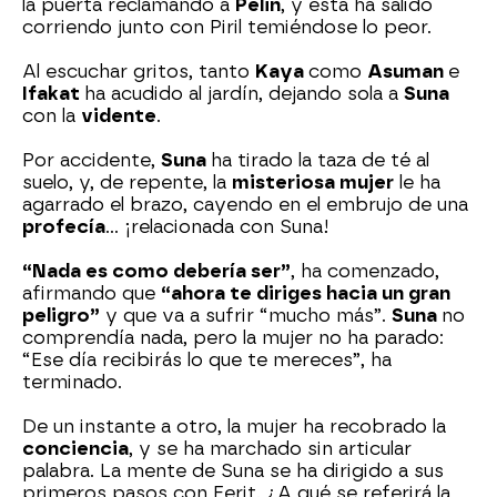
la puerta reclamando a
Pelin
, y esta ha salido
corriendo junto con Piril temiéndose lo peor.
Al escuchar gritos, tanto
Kaya
como
Asuman
e
Ifakat
ha acudido al jardín, dejando sola a
Suna
con la
vidente
.
Por accidente,
Suna
ha tirado la taza de té al
suelo, y, de repente, la
misteriosa mujer
le ha
agarrado el brazo, cayendo en el embrujo de una
profecía
… ¡relacionada con Suna!
“Nada es como debería ser”
, ha comenzado,
afirmando que
“ahora te diriges hacia un gran
peligro”
y que va a sufrir “mucho más”.
Suna
no
comprendía nada, pero la mujer no ha parado:
“Ese día recibirás lo que te mereces”, ha
terminado.
De un instante a otro, la mujer ha recobrado la
conciencia
, y se ha marchado sin articular
palabra. La mente de Suna se ha dirigido a sus
primeros pasos con Ferit. ¿A qué se referirá la