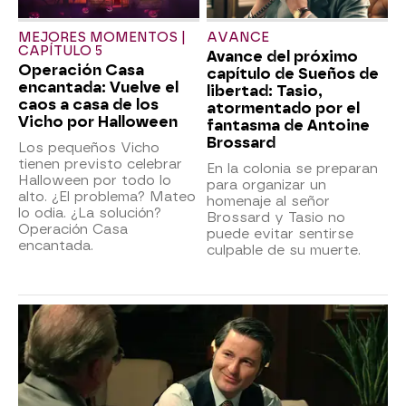
MEJORES MOMENTOS |
AVANCE
CAPÍTULO 5
Avance del próximo
Operación Casa
capítulo de Sueños de
encantada: Vuelve el
libertad: Tasio,
caos a casa de los
atormentado por el
Vicho por Halloween
fantasma de Antoine
Brossard
Los pequeños Vicho
tienen previsto celebrar
En la colonia se preparan
Halloween por todo lo
para organizar un
alto. ¿El problema? Mateo
homenaje al señor
lo odia. ¿La solución?
Brossard y Tasio no
Operación Casa
puede evitar sentirse
encantada.
culpable de su muerte.