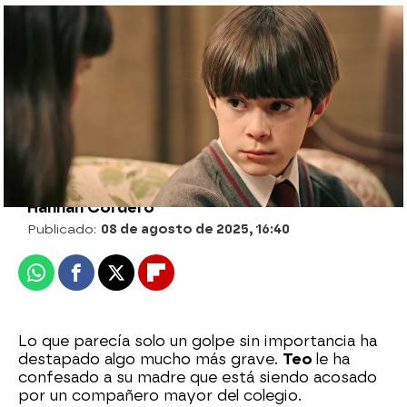
La dura confesión de Teo destapa el
misterio del dinero robado: Gema no
puede creérselo
Hannah Cordero
Publicado:
08 de agosto de 2025, 16:40
Whatsapp
Facebook
X
Flipboard
Lo que parecía solo un golpe sin importancia ha
destapado algo mucho más grave.
Teo
le ha
confesado a su madre que está siendo acosado
por un compañero mayor del colegio.