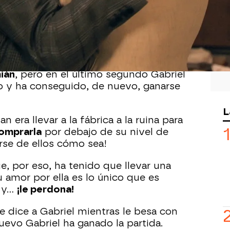
o de ser descubierto por su familia.
ometido es en realidad Gabriel De la
to de delatarlo
ante su familia.
, ha descolgado el teléfono dispuesto
ián
, pero en el último segundo Gabriel
no y ha conseguido, de nuevo, ganarse
L
 era llevar a la fábrica a la ruina para
omprarla
por debajo de su nivel de
rse de ellos cómo sea!
, por eso, ha tenido que llevar una
 amor por ella es lo único que es
e y…
¡le perdona!
le dice a Gabriel mientras le besa con
uevo Gabriel ha ganado la partida.