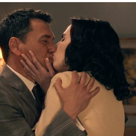
riel y llama a casa de la Reina para denunciarle..
Whatsapp
Facebook
X
Flipboa