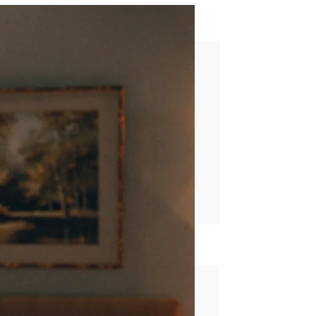
. ¿lo hará?
rd