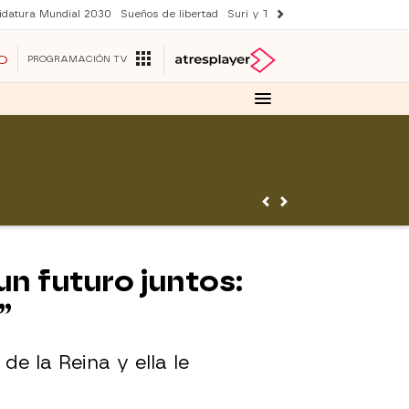
idatura Mundial 2030
Sueños de libertad
Suri y Tom Cruise
YAS verano
O
PROGRAMACIÓN TV
un futuro juntos:
”
de la Reina y ella le