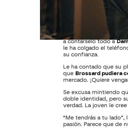
Gabriel
ha estado a punt
Isabel
ya sabe que su pr
Reina y ha estado
a pun
Cansada de sus mentiras
a contárselo todo a
Dam
le ha colgado el teléfo
su confianza.
Le ha contado que su plan
que
Brossard pudiera c
mercado. ¡Quiere venga
Se excusa mintiendo que
doble identidad, pero su
verdad. La joven le cre
“Me tendrás a tu lado”, 
pasión. Parece que de n