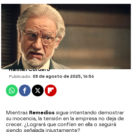
Remedios, destrozada tras ser acusada
del robo: “No he visto esa llave en mi
vida”
Hannah Cordero
Publicado:
08 de agosto de 2025, 16:56
Whatsapp
Facebook
X
Flipboard
Mientras
Remedios
sigue intentando demostrar
su inocencia, la tensión en la empresa no deja de
crecer. ¿Logrará que confíen en ella o seguirá
siendo señalada injustamente?