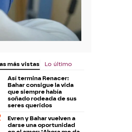
as más vistas
Lo último
Así termina Renacer:
Bahar consigue la vida
que siempre había
soñado rodeada de sus
seres queridos
Evren y Bahar vuelven a
darse una oportunidad
en el amor: "Ahora me da