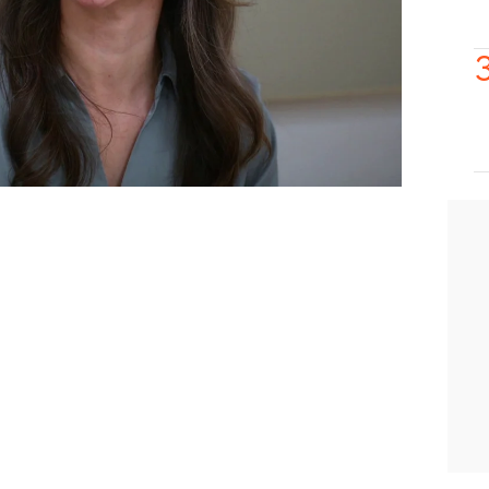
 ella.
 ese momento. Efsun, por fin, la ha
vez en mucho tiempo, madre e hija han
ue la reconciliación no está del todo
ya está dado.