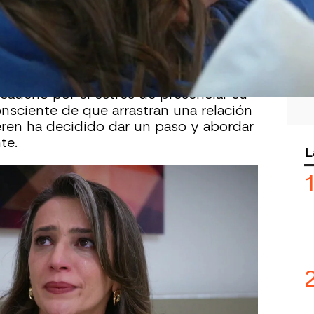
oto aguas antes de lo previsto,
Seren
n el hospital. Más tranquila, por fin
n su madre.
gue sintiéndose culpable. Sabe que la
ncadenó por el estrés de presenciar su
onsciente de que arrastran una relación
eren ha decidido dar un paso y abordar
te.
L
 relación con su abuela, buscando
e esa incapacidad emocional que
, incómoda, ha evitado responder
o una pulla al ver el vínculo que su
.
uesta a seguir soportando reproches.
s allá de su suegra, quien debería