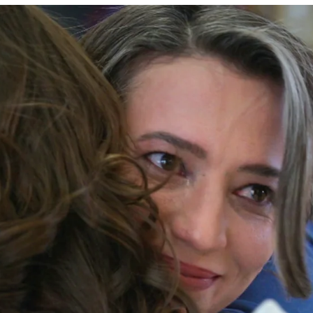
iempo tras el escándalo de su madre: los bebés
Whatsapp
Facebook
X
Flipboa