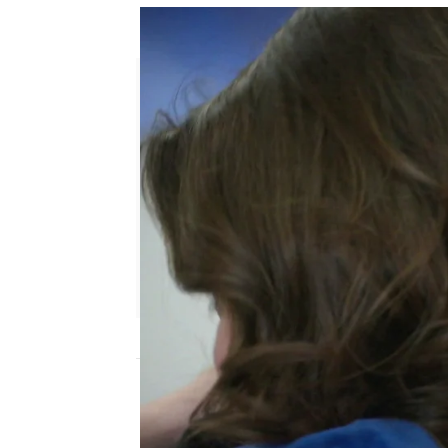
Seren rompe aguas antes de t
Desirée Castillo |
Luiza Cauduro
Publicado:
07 de agosto de 2025, 10:21