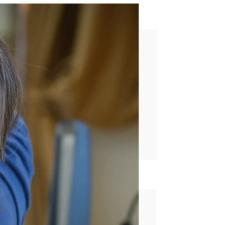
 podrían no sobrevivir
rd