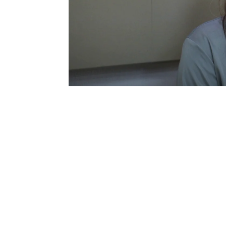
haber estado a su lado es
La tensión se ha roto en
abrazado. Por primera 
abierto su corazón. Aunq
cerrada, el primer paso 