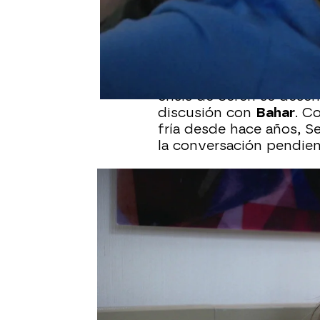
Tras el susto de haber r
continúa recuperándose e
ha tenido una charla co
Efsun
, por su parte, si
crisis de Seren se dese
discusión con
Bahar
. C
fría desde hace años, S
la conversación pendien
Le ha preguntado por su
entender de dónde vien
parece heredada. Efsun
directamente y ha soltad
hija ha creado con Bahar
Pero Seren no está disp
Le ha recordado que, má