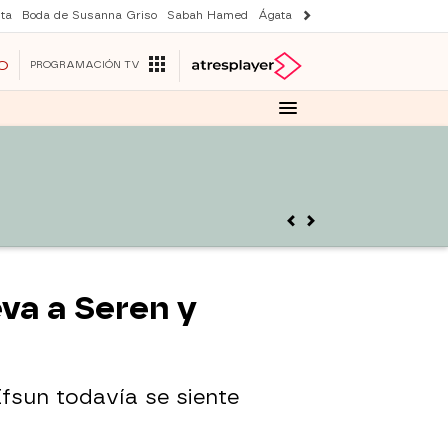
ta
Boda de Susanna Griso
Sabah Hamed
Ágata y Lola
Suri y Tom Cruise
O
PROGRAMACIÓN TV
va a Seren y
fsun todavía se siente