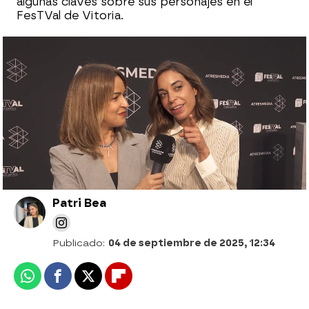
algunas claves sobre sus personajes en el
FesTVal de Vitoria.
"Va a ser un hito de las ficciones de los
últimos años": los protagonistas de Las
hijas de la criada presentan la serie en el
FesTVal de Vitoria
Patri Bea
Publicado:
04 de septiembre de 2025, 12:34
Whatsapp
Facebook
X
Flipboard