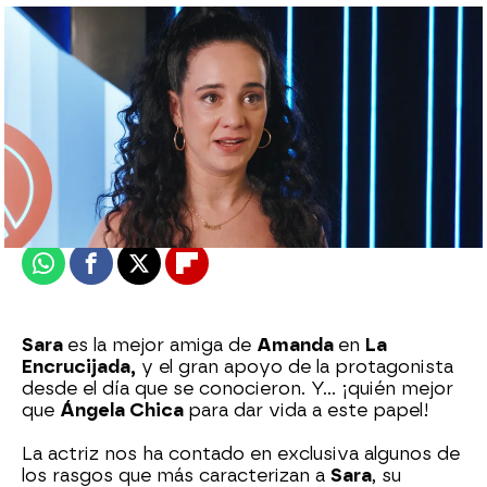
Eire García Arbaizar |
Cristian García
Publicado:
12 de agosto de 2025, 17:55
Whatsapp
Facebook
X
Flipboard
Sara
es la mejor amiga de
Amanda
en
La
Encrucijada,
y el gran apoyo de la protagonista
desde el día que se conocieron. Y… ¡quién mejor
que
Ángela Chica
para dar vida a este papel!
La actriz nos ha contado en exclusiva algunos de
los rasgos que más caracterizan a
Sara
, su