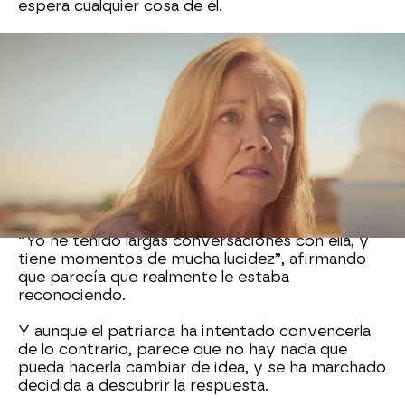
espera cualquier cosa de él.
Por ello, antes de seguir sacando suposiciones
sin saber qué es lo que ocurrió realmente, ha
decidido confrontar a su padre: “¿Podemos
hablar o me vas a seguir evitando?”, ha
comenzado sin rodeos.
Octavio se ha mostrado sorprendido ante la
reacción de la mujer, y ha achacado todo lo
sucedido a la enfermedad que sufre la mujer,
pero no ha servido para tranquilizar a la joven:
“Yo he tenido largas conversaciones con ella, y
tiene momentos de mucha lucidez”, afirmando
que parecía que realmente le estaba
reconociendo.
Y aunque el patriarca ha intentado convencerla
de lo contrario, parece que no hay nada que
pueda hacerla cambiar de idea, y se ha marchado
decidida a descubrir la respuesta.