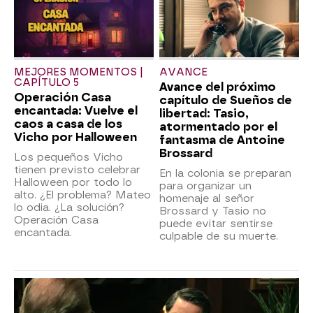
MEJORES MOMENTOS |
AVANCE
CAPÍTULO 5
Avance del próximo
Operación Casa
capítulo de Sueños de
encantada: Vuelve el
libertad: Tasio,
caos a casa de los
atormentado por el
Vicho por Halloween
fantasma de Antoine
Brossard
Los pequeños Vicho
tienen previsto celebrar
En la colonia se preparan
Halloween por todo lo
para organizar un
alto. ¿El problema? Mateo
homenaje al señor
lo odia. ¿La solución?
Brossard y Tasio no
Operación Casa
puede evitar sentirse
encantada.
culpable de su muerte.