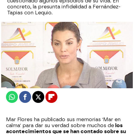
cuestionado algunos episodios de su vida. En
concreto, la presunta infidelidad a Fernández-
Tapias con Lequio.
Óscar Martín
Publicado:
21 de septiembre de 2025, 18:00
Whatsapp
Facebook
X
Flipboard
Mar Flores ha publicado sus memorias 'Mar en
calma' para dar su verdad sobre muchos de
los
acontecimientos que se han contado sobre su