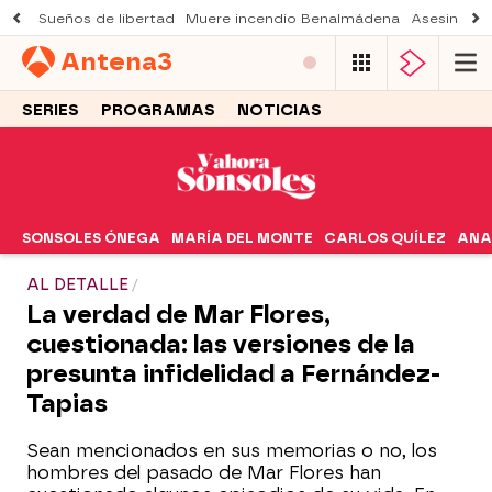
Sueños de libertad
Muere incendio Benalmádena
Asesinato a
Antena
3
SERIES
PROGRAMAS
NOTICIAS
SONSOLES ÓNEGA
MARÍA DEL MONTE
CARLOS QUÍLEZ
ANA
AL DETALLE
La verdad de Mar Flores,
cuestionada: las versiones de la
presunta infidelidad a Fernández-
Tapias
Sean mencionados en sus memorias o no, los
hombres del pasado de Mar Flores han