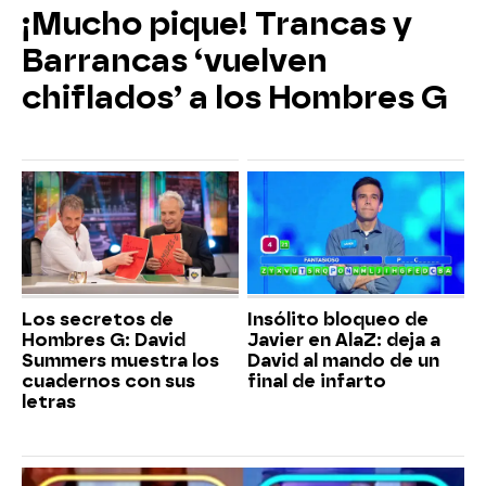
¡Mucho pique! Trancas y
Barrancas ‘vuelven
chiflados’ a los Hombres G
Los secretos de
Insólito bloqueo de
Hombres G: David
Javier en AlaZ: deja a
Summers muestra los
David al mando de un
cuadernos con sus
final de infarto
letras