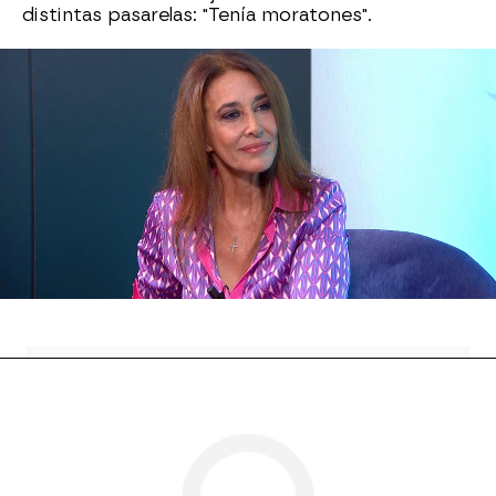
distintas pasarelas: "Tenía moratones".
El pasado de Mar Flores vuelve al presente al
publicar sus memorias
'Mar en calma'
, donde los
nombres que menciona, y los que no, han
querido dar su versiones sobre los hechos que
compartieron con ella a lo largo de su vida.
Mar Flores
Antena 3
» Programas
» Y ahora Sonsoles