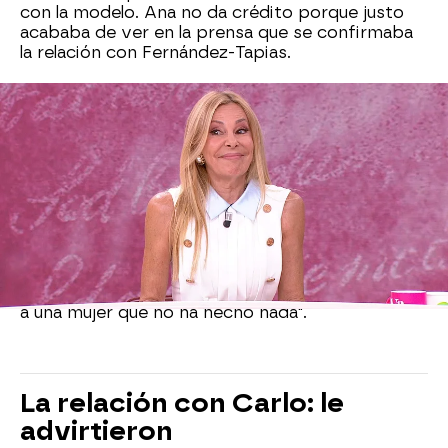
con la modelo. Ana no da crédito porque justo
acababa de ver en la prensa que se confirmaba
la relación con Fernández-Tapias.
Ana Obregón ha aprovechado el momento para
dejar claro que nunca ha tenido, ni tiene, algo en
contra de Mar Flores ya que
"solo la he visto
dos veces en mi vida"
. A pesar de ello, la bióloga
siempre ha defendido al padre de su hijo.
De hecho, es algo de lo que Mar Flores siempre
tiene en cuenta y, por eso, en la entrevista con
Sonsoles Ónega señala que: "
Está muy bien
defender al padre de tu hijo
, pero no machando
a una mujer que no ha hecho nada".
La relación con Carlo: le
advirtieron