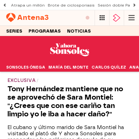
Atrapa un millón
Brote de ciclosporiasis
Sesión doble Padre
Antena
3
SERIES
PROGRAMAS
NOTICIAS
SONSOLES ÓNEGA
MARÍA DEL MONTE
CARLOS QUÍLEZ
ANA
EXCLUSIVA
Tony Hernández mantiene que no
se aprovechó de Sara Montiel:
"¿Crees que con ese cariño tan
limpio yo le iba a hacer daño?"
El cubano y último marido de Sara Montiel ha
visitado el plató de Y ahora Sonsoles para