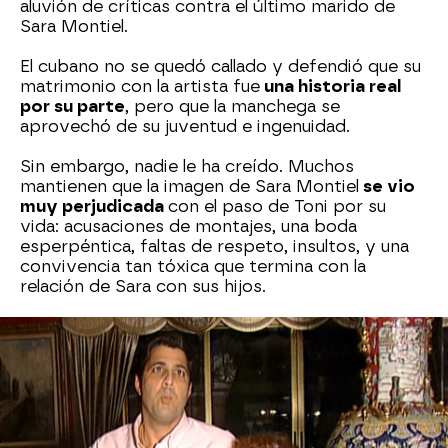
aluvión de críticas contra el último marido de
Sara Montiel.
El cubano no se quedó callado y defendió que su
matrimonio con la artista fue
una historia real
por su parte
, pero que la manchega se
aprovechó de su juventud e ingenuidad.
Sin embargo, nadie le ha creído. Muchos
mantienen que la imagen de Sara Montiel
se vio
muy perjudicada
con el paso de Toni por su
vida: acusaciones de montajes, una boda
esperpéntica, faltas de respeto, insultos, y una
convivencia tan tóxica que termina con la
relación de Sara con sus hijos.
Muchos incluso señalan al cubano tras el robo en
casa de la artista en el año 2000 y le acusan de
lucrarse mediáticamente de su romance. Tony
se
ha sentado en el plató de Y ahora Sonsoles
para responder a todas las polémicas aún sin
responder.