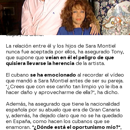
En plató, ha asegurado que fue muy feliz junto a
ella y que
se arrepiente únicamente de haberse
enfrentado
a ella en los medios. "Esto afectó a
su imagen y me dolió porque en parte fue por mi
culpa", ha dicho.
La relación entre él y los hijos de Sara Montiel
nunca fue aceptada por ellos, ha asegurado Tony,
que supone que
veían en él el peligro de que
quisiera llevarse la herencia
de la artista.
El cubano
se ha emocionado
al recordar el vídeo
que mandó a Sara Montiel antes de ser su pareja.
"¿Crees que con ese cariño tan limpio yo le iba a
hacer daño y aprovecharme de ella?", ha dicho.
Además, ha asegurado que tiene la nacionalidad
española por su abuelo que era de Gran Canaria
y, además, ha dejado claro que no se ha quedado
en España, como hacen los cubanos que se
enamoran.
"¿Dónde está el oportunismo mío?"
,