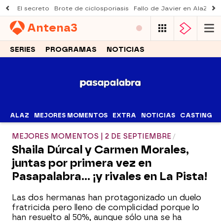
El secreto
Brote de ciclosporiasis
Fallo de Javier en AlaZ
Mu
Antena
3
SERIES
PROGRAMAS
NOTICIAS
ALAZ
MEJORES MOMENTOS
EXTRA
NOTICIAS
CASTING
MEJORES MOMENTOS | 2 DE SEPTIEMBRE
Shaila Dúrcal y Carmen Morales,
juntas por primera vez en
Pasapalabra… ¡y rivales en La Pista!
Las dos hermanas han protagonizado un duelo
fratricida pero lleno de complicidad porque lo
han resuelto al 50%, aunque sólo una se ha