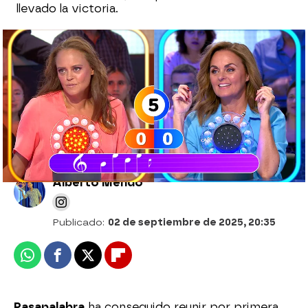
llevado la victoria.
Manu se autorregala un Rosco brillante:
¡pone máxima emoción a dos letras del
bote de 2.068.000 euros!
Alberto Mendo
Publicado:
02 de septiembre de 2025, 20:35
Whatsapp
Facebook
X
Flipboard
Pasapalabra
ha conseguido reunir por primera