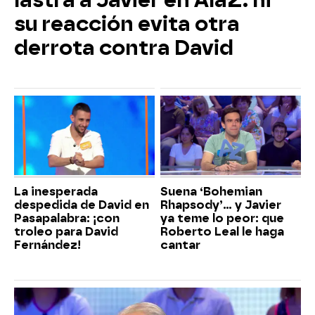
lastra a Javier en AlaZ: ni
su reacción evita otra
derrota contra David
La inesperada
Suena ‘Bohemian
despedida de David en
Rhapsody’... y Javier
Pasapalabra: ¡con
ya teme lo peor: que
troleo para David
Roberto Leal le haga
Fernández!
cantar