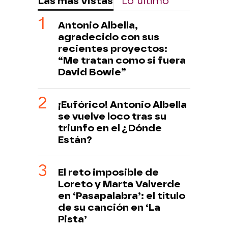
Las más vistas
Lo último
Antonio Albella,
agradecido con sus
recientes proyectos:
“Me tratan como si fuera
David Bowie”
¡Eufórico! Antonio Albella
se vuelve loco tras su
triunfo en el ¿Dónde
Están?
El reto imposible de
Loreto y Marta Valverde
en ‘Pasapalabra’: el título
de su canción en ‘La
Pista’