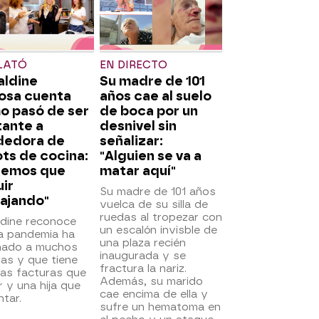
LATÓ
EN DIRECTO
aldine
Su madre de 101
osa cuenta
años cae al suelo
o pasó de ser
de boca por un
tante a
desnivel sin
dedora de
señalizar:
ts de cocina:
"Alguien se va a
nemos que
matar aquí"
ir
Su madre de 101 años
ajando"
vuelca de su silla de
ruedas al tropezar con
ldine reconoce
un escalón invisble de
la pandemia ha
una plaza recién
inado a muchos
inaugurada y se
tas y que tiene
fractura la nariz.
as facturas que
Además, su marido
 y una hija que
cae encima de ella y
ntar.
sufre un hematoma en