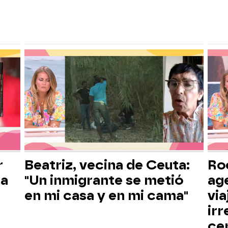
r
Beatriz, vecina de Ceuta:
Roc
la
"Un inmigrante se metió
ag
en mi casa y en mi cama"
via
irr
ce