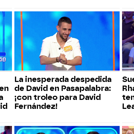
La inesperada despedida
Su
 en
de David en Pasapalabra:
Rha
a
¡con troleo para David
te
id
Fernández!
Lea