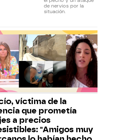
el pecho y un ataque
de nervios por la
situación.
ío, víctima de la
encia que prometía
jes a precios
esistibles: "Amigos muy
rcanos lo habían hecho