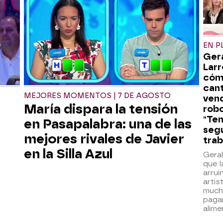
EN P
Ger
Larr
cóm
can
MEJORES MOMENTOS | 7 DE AGOSTO
ven
María dispara la tensión
robo
"Te
en Pasapalabra: una de las
segu
mejores rivales de Javier
trab
en la Silla Azul
Gera
que 
arru
artis
much
pagar
alime