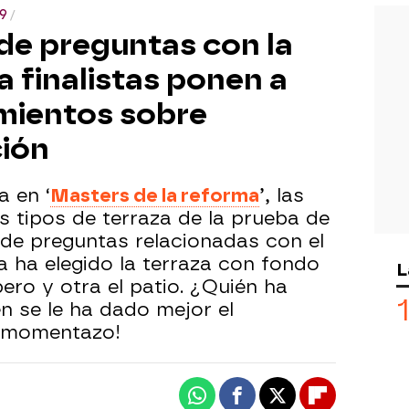
9
 de preguntas con la
a finalistas ponen a
mientos sobre
ción
a en ‘
Masters de la reforma
’, las
s tipos de terraza de la prueba de
de preguntas relacionadas con el
na ha elegido la terraza con fondo
L
ero y otra el patio. ¿Quién ha
n se le ha dado mejor el
e momentazo!
Whatsapp
Facebook
X
Flipboard