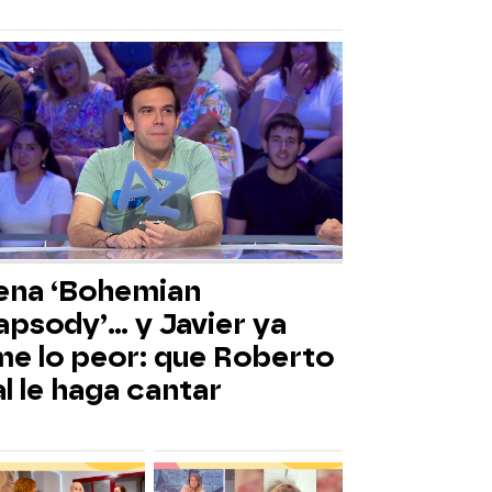
ena ‘Bohemian
psody’... y Javier ya
me lo peor: que Roberto
l le haga cantar