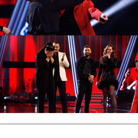
Antonio Orozco ha seleccionado a uno de sus
talents para convertirse en semifinalista de ‘La
Voz’ en su equipo. Tras una dura decisión, se ha
decantado por Salma para continuar dentro del
programa.
Crespo y Salma se han plantado ya en las
Semifinales y si algo está claro es que son claros
candidatos para ganar esta edición.
¡Enhorabuena!
Javier Crespo
Directos La Voz
Antonio Oroz
Antena 3
» Programas
» La Voz
» Temporada 4
»
Coaches
» Antonio Orozco