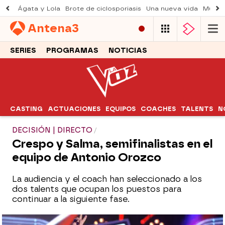
Ágata y Lola
Brote de ciclosporiasis
Una nueva vida
Muere 
Antena
3
SERIES
PROGRAMAS
NOTICIAS
CASTING
ACTUACIONES
EQUIPOS
COACHES
TALENTS
N
DECISIÓN | DIRECTO
Crespo y Salma, semifinalistas en el
equipo de Antonio Orozco
La audiencia y el coach han seleccionado a los
dos talents que ocupan los puestos para
continuar a la siguiente fase.