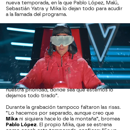
nueva temporada, en la que Pablo López, Malú,
Sebastián Yatra y Mika lo dejan todo para acudir
a la llamada del programa.
Eva González
resume la idea central: “Hay una
llamada muy importante. Cada uno está en una
punta del mundo y reúno al equipo para empezar
una nueva temporada”.
Los coaches nos cuentan más detalles: “Es un
poco como la vida misma”, asegura
Malú
; “Nos
llaman porque tenemos que acudir a La Voz de
una manera urgente”, apunta Pablo López;
mientras que Yatra lo tiene claro: “La Voz es
nuestra prioridad, donde sea que estemos lo
dejamos todo tirado”.
Durante la grabación tampoco faltaron las risas.
“Lo hacemos por separado, aunque creo que
Mika
ni siquiera hace lo de la montaña”, bromea
Pablo López
. El propio Mika, que se estrena