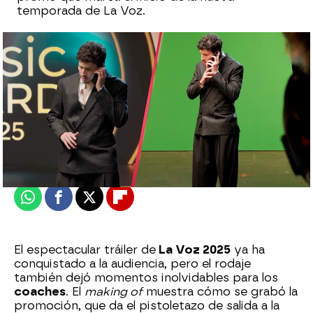
temporada de La Voz.
Celia Gil |
Guillermo Espeso
Publicado:
26 de agosto de 2025, 16:11
Whatsapp
Facebook
X
Flipboard
El espectacular tráiler de
La Voz 2025
ya ha
conquistado a la audiencia, pero el rodaje
también dejó momentos inolvidables para los
coaches
. El
making of
muestra cómo se grabó la
promoción, que da el pistoletazo de salida a la