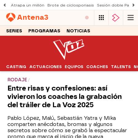
Atrapa un millón
Brote de ciclosporiasis
Sesión doble Padre
Antena
3
SERIES
PROGRAMAS
NOTICIAS
CASTING
ACTUACIONES
EQUIPOS
COACHES
TALENTS
N
RODAJE
Entre risas y confesiones: así
vivieron los coaches la grabación
del tráiler de La Voz 2025
Pablo López, Malú, Sebastián Yatra y Mika
comparten anécdotas, bromas y algunos
secretos sobre cómo se grabó la espectacular
promo que marca el inicio de la nueva