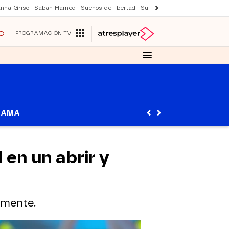
nna Griso
Sabah Hamed
Sueños de libertad
Suri y Tom Cruise
Una nuev
O
PROGRAMACIÓN TV
RAMA
 en un abrir y
amente.