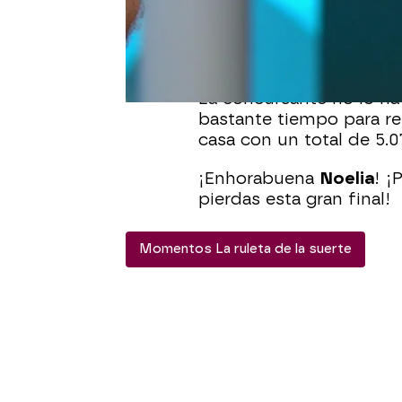
a la final. Donde solo 
resolver el panel que de
manecillas y bisel.”
La concursante no lo ha
bastante tiempo para re
casa con un total de 5.0
¡Enhorabuena
Noelia
! ¡
pierdas esta gran final!
Momentos La ruleta de la suerte