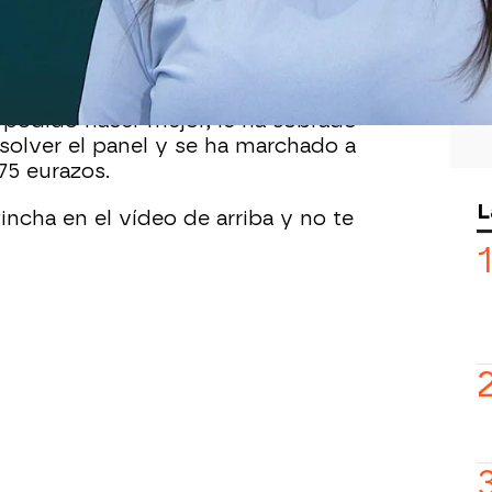
ha tardado unos tres segundos en
cía:
“Tres de un reloj: Esfera,
 podido hacer mejor, le ha sobrado
solver el panel y se ha marchado a
75 eurazos.
L
Pincha en el vídeo de arriba y no te