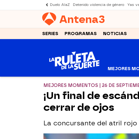
Duelo AlaZ
Detenido violencia de género
Yas v
Antena
3
SERIES
PROGRAMAS
NOTICIAS
MEJORES M
MEJORES MOMENTOS | 26 DE SEPTIEM
¡Un final de escánd
cerrar de ojos
La concursante del atril rojo