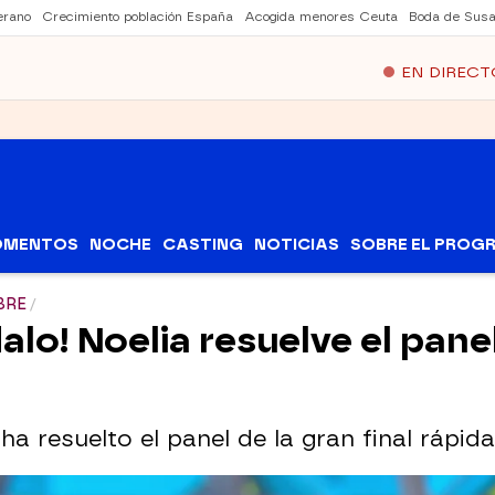
erano
Crecimiento población España
Acogida menores Ceuta
Boda de Susa
EN DIRECT
OMENTOS
NOCHE
CASTING
NOTICIAS
SOBRE EL PROG
BRE
alo! Noelia resuelve el panel
 ha resuelto el panel de la gran final rápid