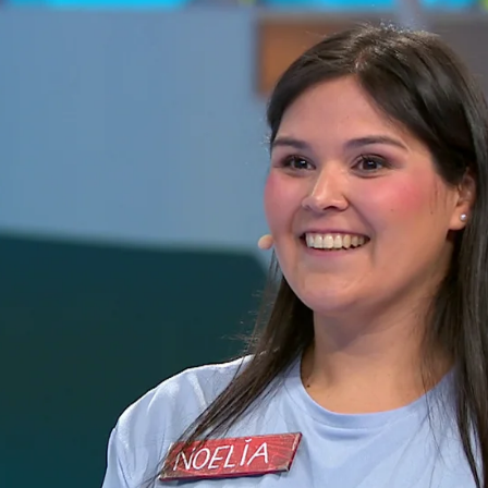
 panel de La ruleta de la suerte
Whatsapp
Facebook
X
Flipboa
25, 15:00
 programa y por supuesto, ha llegado