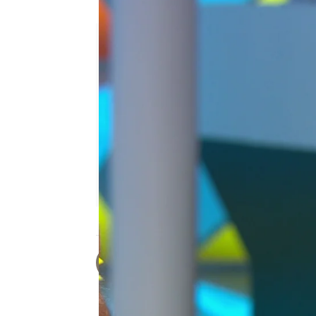
Moisés se estrena en el último
Arancha Mela
Publicado:
26 de septiembre de 20
Noelia
ha hecho un gran