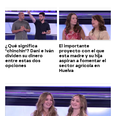
¿Qué significa
El importante
"chinchín"? Dani e Iván
proyecto con el que
dividen su dinero
esta madre y su hija
entre estas dos
aspiran a fomentar el
opciones
sector agrícola en
Huelva