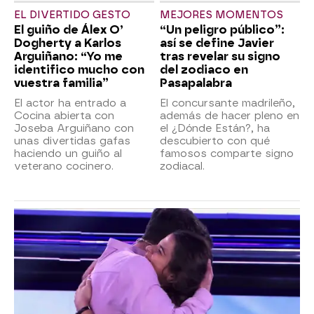
EL DIVERTIDO GESTO
MEJORES MOMENTOS
El guiño de Álex O’
“Un peligro público”:
Dogherty a Karlos
así se define Javier
Arguiñano: “Yo me
tras revelar su signo
identifico mucho con
del zodiaco en
vuestra familia”
Pasapalabra
El actor ha entrado a
El concursante madrileño,
Cocina abierta con
además de hacer pleno en
Joseba Arguiñano con
el ¿Dónde Están?, ha
unas divertidas gafas
descubierto con qué
haciendo un guiño al
famosos comparte signo
veterano cocinero.
zodiacal.