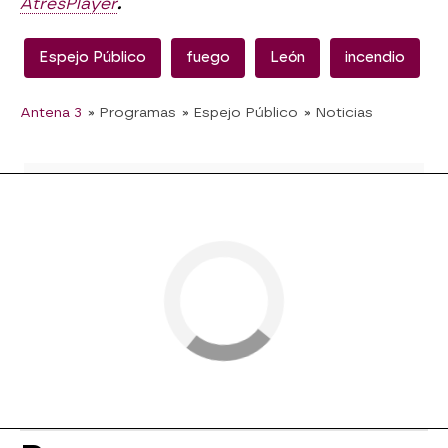
AtresPlayer
.
Espejo Público
fuego
León
incendio
Antena 3
» Programas
» Espejo Público
» Noticias