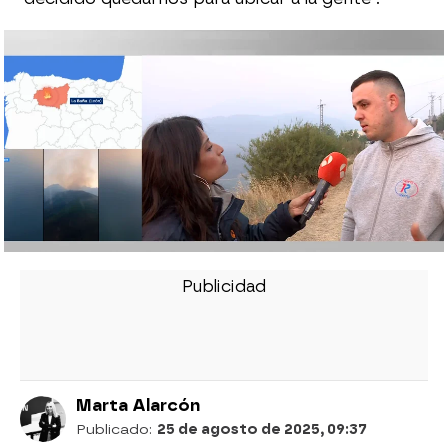
Última hora de los incendios en España: Se
reactivan dos nuevos focos en León
mientras Ourense arde con miles de
hectáreas calcinadas
Un bombero desvela su peor enemigo en
los incendios en León: "Estos fuegos
generan unos vientos propios que son
difíciles de manejar"
Puedes ver el programa al completo, en
ATRESPLAYER
Marta Alarcón
Publicado:
25 de agosto de 2025, 09:37