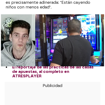
es precisamente adinerada: "Están cayendo
niños con menos edad".
Un ludópata rehabilitado cuenta su
historia en Espejo Público: "Robé dinero a
mis padres para apostar"
La lucha contra la ludopatía de Pablo
Ojeda: "Papá ya jugó mucho y le sentó
mal"
Aumenta un 20% el número de jugadores
online en las casas de apuestas con los
bonos de bienvenida
El reportaje de las prácticas de las casas
de apuestas, al completo en
ATRESPLAYER