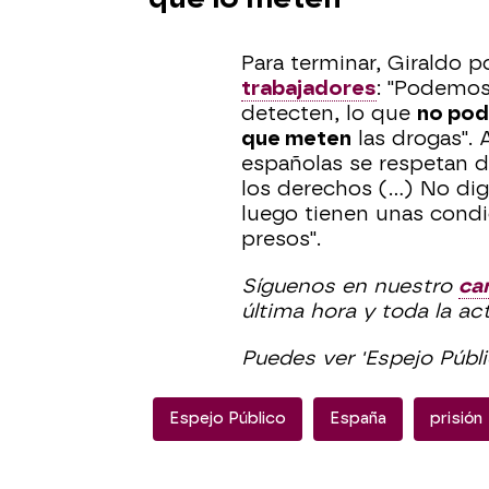
Para terminar, Giraldo po
trabajadores
: "Podemos 
detecten, lo que
no pod
que meten
las drogas". 
españolas se respetan 
los derechos (…) No dig
luego tienen unas condi
presos".
Síguenos en nuestro
ca
última hora y toda la ac
Puedes ver 'Espejo Públ
Espejo Público
España
prisión