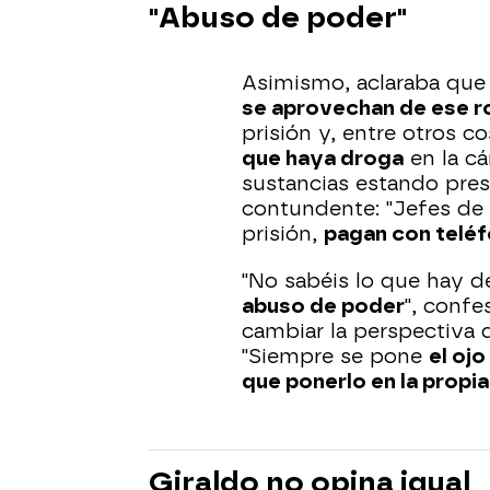
"Abuso de poder"
Asimismo, aclaraba qu
se aprovechan de ese r
prisión y, entre otros c
que haya droga
en la cá
sustancias estando pres
contundente: "Jefes de
prisión,
pagan con teléf
"No sabéis lo que hay d
abuso de poder
", confe
cambiar la perspectiva d
"Siempre se pone
el ojo
que ponerlo en la propia
Giraldo no opina igual