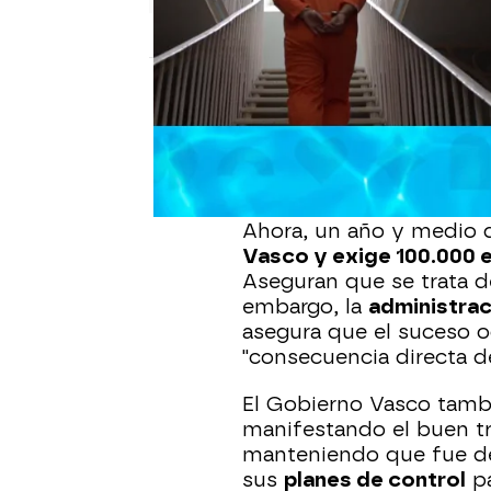
Alba Bellido
Publicado:
28 de agosto de 2025, 15:31
En febrero de 2024 un p
Zaballa (Álava) moría en
Ahora, un año y medio 
Vasco y exige 100.000 
Aseguran que se trata 
embargo, la
administrac
asegura que el suceso 
"consecuencia directa d
El Gobierno Vasco tamb
manifestando el buen tr
manteniendo que fue de
sus
planes de control
pa