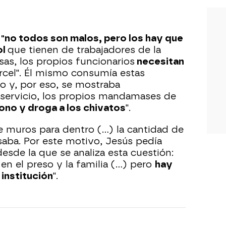
e
"no todos son malos, pero los hay que
ol
que tienen de trabajadores de la
osas, los propios funcionarios
necesitan
rcel". Él mismo consumía estas
o y, por eso, se mostraba
 servicio, los propios mandamases de
ono y droga a los chivatos
".
e muros para dentro (…) la cantidad de
saba. Por este motivo, Jesús pedía
esde la que se analiza esta cuestión:
en el preso y la familia (…) pero
hay
 institución
".