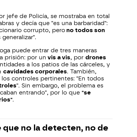
or jefe de Policía, se mostraba en total
bras y decía que "es una barbaridad":
cionario corrupto, pero
no todos son
eneralizar".
droga puede entrar de tres maneras
 prisión: por un
vis a vis
, por
drones
tidades a los patios de las cárceles, y
en
cavidades corporales
. También,
los controles pertinentes: "En todos
troles
". Sin embargo, el problema es
 acaban entrando", por lo que
"se
rios"
.
que no la detecten, no de