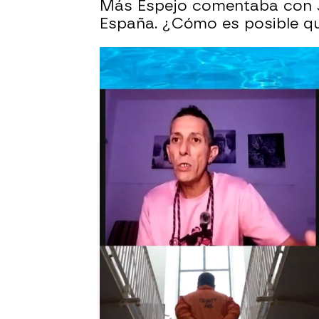
Más Espejo comentaba con Jes
España. ¿Cómo es posible qu
Una jueza ordena desmantelar 
Trump
Mueren dos presos después d
Puedes volver a ver la entre