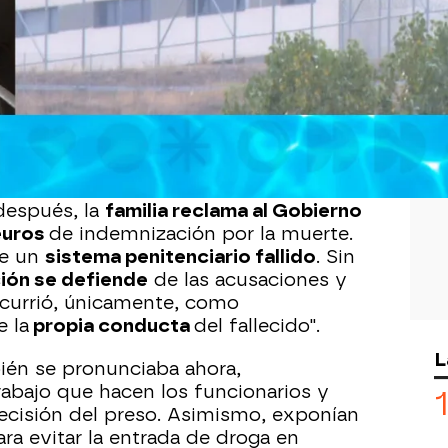
Whatsapp
Facebook
X
Flipboa
reso del Centro Penitenciario de
tre rejas a causa de una sobredosis.
después, la
familia reclama al Gobierno
euros
de indemnización por la muerte.
de un
sistema penitenciario fallido
. Sin
ión se defiende
de las acusaciones y
ocurrió, únicamente, como
e la
propia conducta
del fallecido".
L
ién se pronunciaba ahora,
abajo que hacen los funcionarios y
cisión del preso. Asimismo, exponían
ra evitar la entrada de droga en