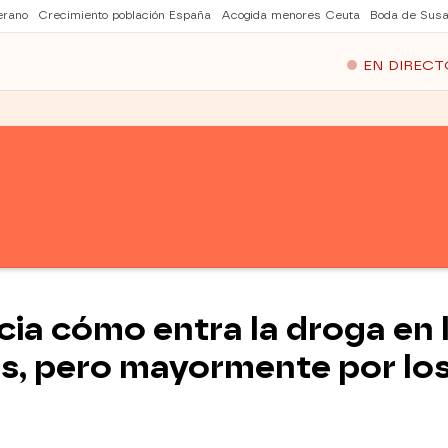
erano
Crecimiento población España
Acogida menores Ceuta
Boda de Susa
EN DIRECT
ia cómo entra la droga en l
os, pero mayormente por lo