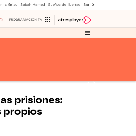
nna Griso
Sabah Hamed
Sueños de libertad
Suri y Tom Cruise
Una nuev
O
PROGRAMACIÓN TV
as prisiones:
s propios