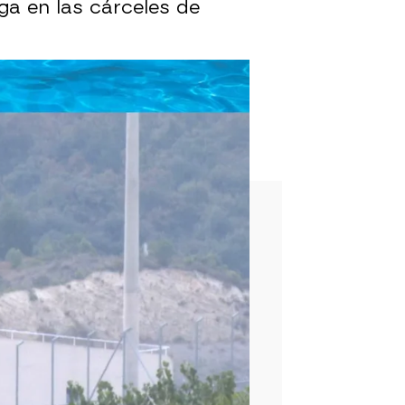
ga en las cárceles de
r Alcatraz' impulsada por
cárcel de Algeciras