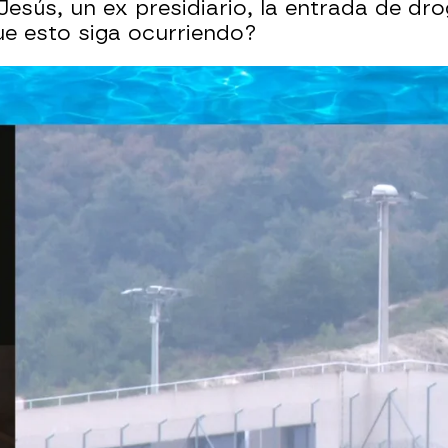
ús, un ex presidiario, la entrada de dro
e esto siga ocurriendo?
la cárcel de detención de inmigrantes 'Alligato
e consumir droga impregnada en papeles en la 
vista con el ex preso, en ATRESPLAYER.