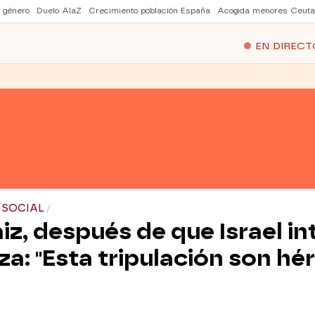
e género
Duelo AlaZ
Crecimiento población España
Acogida menores Ceuta
EN DIRECT
 SOCIAL
iz, después de que Israel in
za: "Esta tripulación son hé