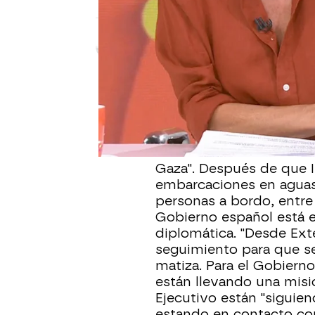
Laura Simón
Publicado:
02 de octubre de 2025,
Elma Saiz
, ministra de i
inmigraciones, asegura
Gobierno del mundo
que
solución de los dos est
Gaza". Después de que I
embarcaciones en aguas
personas a bordo, entre 
Gobierno español está e
diplomática. "Desde Exte
seguimiento para que se
matiza. Para el Gobierno
están llevando una misi
Ejecutivo están "siguien
estando en contacto con l