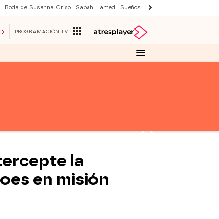
Boda de Susanna Griso
Sabah Hamed
Sueños de libertad
Suri y Tom Cr
O
PROGRAMACIÓN TV
tercepte la
roes en misión