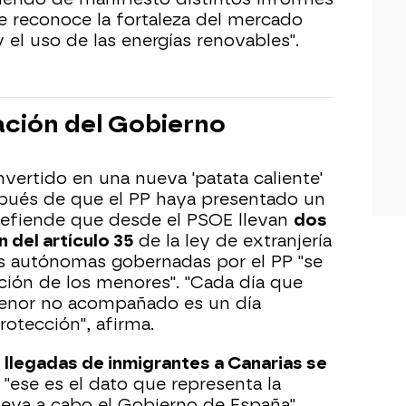
e reconoce la fortaleza del mercado
el uso de las energías renovables".
ración del Gobierno
vertido en una nueva 'patata caliente'
spués de que el PP haya presentado un
defiende que desde el PSOE llevan
dos
 del artículo 35
de la ley de extranjería
 autónomas gobernadas por el PP "se
nción de los menores". "Cada día que
menor no acompañado es un día
otección", afirma.
s llegadas de inmigrantes a Canarias se
: "ese es el dato que representa la
lleva a cabo el Gobierno de España".