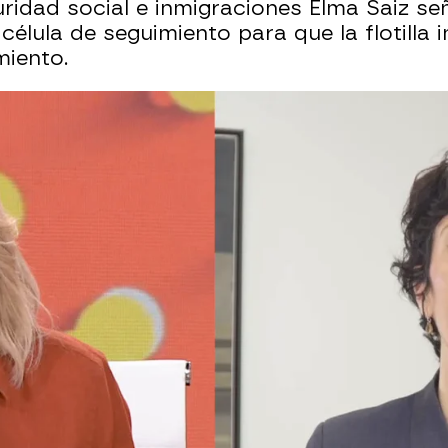
uridad social e inmigraciones Elma Saiz señ
célula de seguimiento para que la flotilla
miento.
irecto: El ejército de Israel intercepta al menos
ue la Flotilla ha sido interceptada