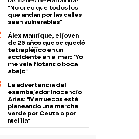
las calles de Badalona:
"No creo que todos los
que andan por las calles
sean vulnerables"
Álex Manrique, el joven
de 25 años que se quedó
tetrapléjico en un
accidente en el mar: "Yo
me veía flotando boca
abajo"
La advertencia del
exembajador Inocencio
Arias: "Marruecos está
planeando una marcha
verde por Ceuta o por
Melilla"