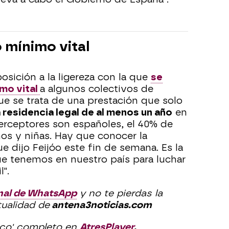
 mínimo vital
posición a la ligereza con la que
se
mo vital
a algunos colectivos de
ue se trata de una prestación que solo
 residencia legal de al menos un año
en
perceptores son españoles, el 40% de
ños y niñas. Hay que conocer la
ue dijo Feijóo este fin de semana. Es la
ue tenemos en nuestro país para luchar
l".
nal de WhatsApp
y no te pierdas la
tualidad de
antena3noticias.com
ico' completo en
AtresPlayer
.