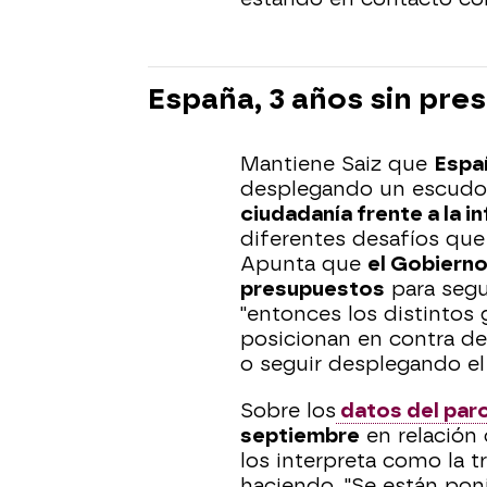
España, 3 años sin pr
Mantiene Saiz que
Espa
desplegando un escudo
ciudadanía frente a la in
diferentes desafíos que 
Apunta que
el Gobierno
presupuestos
para segu
"entonces los distintos 
posicionan en contra d
o seguir desplegando el
Sobre los
datos del par
septiembre
en relación 
los interpreta como la tr
haciendo. "Se están pon