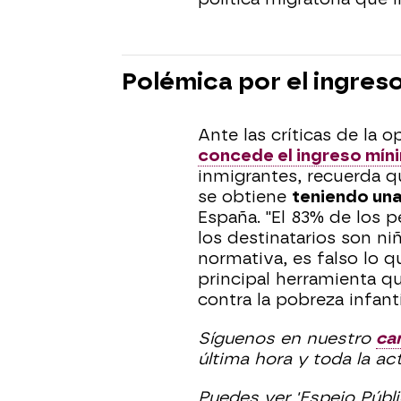
Polémica por el ingreso
Ante las críticas de la o
concede el ingreso míni
inmigrantes, recuerda q
se obtiene
teniendo una
España. "El 83% de los 
los destinatarios son ni
normativa, es falso lo q
principal herramienta q
contra la pobreza infanti
Síguenos en nuestro
ca
última hora y toda la ac
Puedes ver 'Espejo Públ