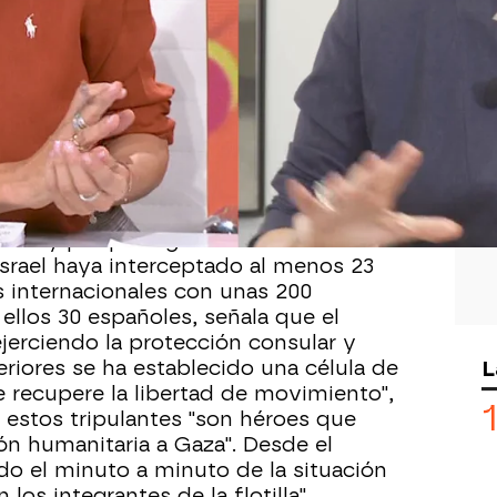
Whatsapp
Facebook
X
Flipboa
 11:33
nclusión, seguridad social e
 que
el Gobierno de España es "el
 más está haciendo por buscar una
ados y por proteger a la ciudadanía de
srael haya interceptado al menos 23
 internacionales con unas 200
ellos 30 españoles, señala que el
jerciendo la protección consular y
L
riores se ha establecido una célula de
 recupere la libertad de movimiento",
 estos tripulantes "son héroes que
ón humanitaria a Gaza". Desde el
do el minuto a minuto de la situación
os integrantes de la flotilla".