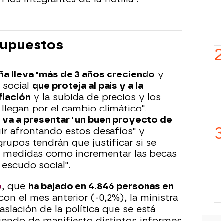
esupuestos
ña lleva "más de 3 años creciendo
y
 social
que proteja al país y a la
flación
y la subida de precios y los
llegan por el cambio climático".
 va a presentar "un buen proyecto de
ir afrontando estos desafíos" y
grupos tendrán que justificar si se
e medidas como incrementar las becas
 escudo social".
o
, que
ha bajado en 4.846 personas en
con el mes anterior (-0,2%), la ministra
aslación de la política que se está
iendo de manifiesto distintos informes