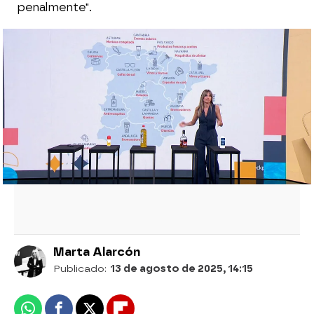
penalmente".
¿Sale más barato viajar fuera de España?
Hacemos cálculos y hablamos con un
experto
¿Cómo actúan las mafias que roban
artículos de lujo?
Puedes ver la entrevista al completo, en
ATRESPLAYER
Marta Alarcón
Publicado:
13 de agosto de 2025, 14:15