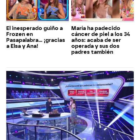
El inesperado guiño a
María ha padecido
Frozen en
cáncer de piel a los 34
Pasapalabra… ¡gracias
años: acaba de ser
a Elsa y Ana!
operada y sus dos
padres también