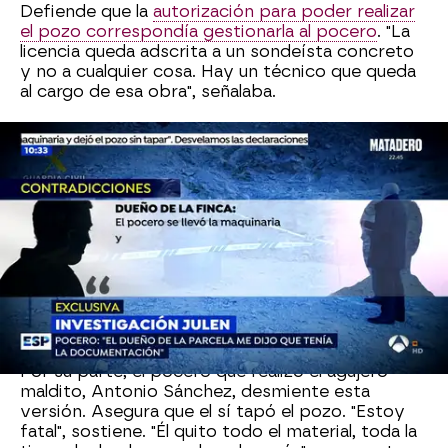
Defiende que la
autorización para poder realizar
el pozo correspondía gestionarla al pocero
. "La
licencia queda adscrita a un sondeísta concreto
y no a cualquier cosa. Hay un técnico que queda
al cargo de esa obra", señalaba.
El letrado asume que el niño se escurrió entre los
bloques. "Hay posibilidad de
que estuvieran
desequilibrados y se balancearan hacia un
lado
", señala. Considera que lo que ocurrió aquella
mañana del 13 de enero en Totalán "fue un
accidente". "Al año hay unos
800 accidentes con
niños en España que no se pueden prever
. El
niño que corre a la carretera, el que está en casa
e ingiere un líquido tóxico... los niños son muy
peligrosos a ciertas edades", sostiene.
Por su parte, el pocero que realizó el agujero
maldito, Antonio Sánchez, desmiente esta
versión. Asegura que el sí tapó el pozo. "Estoy
fatal", sostiene. "Él quito todo el material, toda la