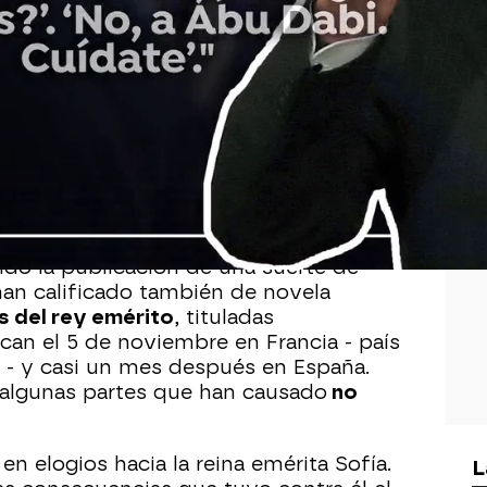
Whatsapp
Facebook
X
Flipboa
 12:12
ido la publicación de una suerte de
an calificado también de novela
 del rey emérito
, tituladas
ican el 5 de noviembre en Francia - país
a - y casi un mes después en España.
 algunas partes que han causado
no
n elogios hacia la reina emérita Sofía.
L