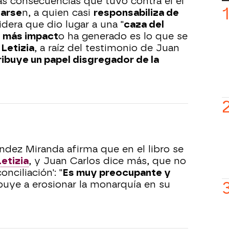
as consecuencias que tuvo contra él el
Larse
n, a quien casi
responsabiliza de
dera que dio lugar a una "
caza del
e
más impact
o ha generado es lo que se
a
Letizia
, a raíz del testimonio de Juan
ribuye un papel disgregador de la
ndez Miranda afirma que en el libro se
etizia
, y Juan Carlos dice más, que no
nciliación': "
Es muy preocupante y
ibuye a erosionar la monarquía en su