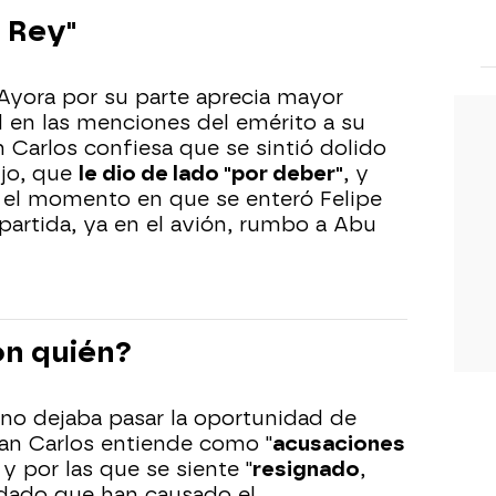
l Rey"
yora por su parte aprecia mayor
 en las menciones del emérito a su
n Carlos confiesa que se sintió dolido
ijo, que
le dio de lado "por deber"
, y
 el momento en que se enteró Felipe
partida, ya en el avión, rumbo a Abu
on quién?
o no dejaba pasar la oportunidad de
an Carlos entiende como "
acusaciones
 y por las que se siente "
resignado
,
 dado que han causado el