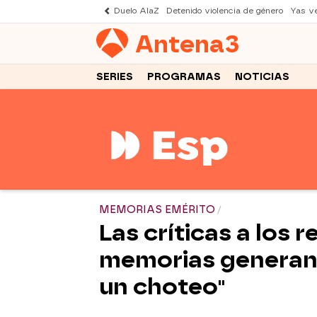
Duelo AlaZ
Detenido violencia de género
Yas v
Antena
3
SERIES
PROGRAMAS
NOTICIAS
MEMORIAS EMÉRITO
Las críticas a los r
memorias generan 
un choteo"