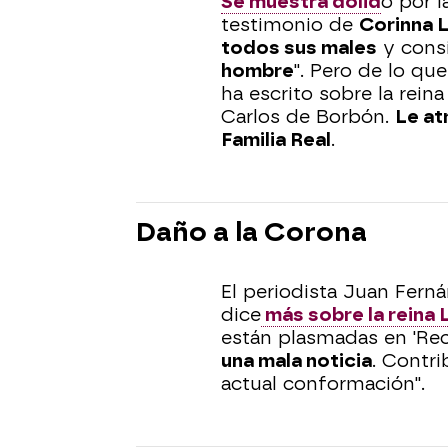
Se muestra dolid
o por l
testimonio de
Corinna 
todos sus males
y consi
hombre
". Pero de lo qu
ha escrito sobre la rein
Carlos de Borbón.
Le at
Familia Real
.
Daño a la Corona
El periodista Juan Ferná
dice
más sobre la reina L
están plasmadas en 'Reco
una mala noticia
. Contr
actual conformación".