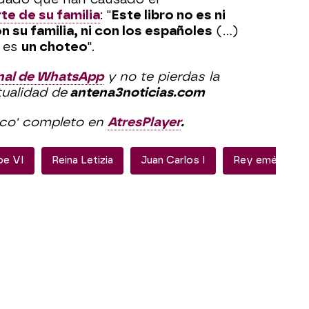
te de su familia
: "
Este libro no es ni
n su familia, ni con los españoles
(...)
 es
un choteo
".
nal de WhatsApp
y no te pierdas la
tualidad de
antena3noticias.com
ico' completo en
AtresPlayer
.
pe VI
Reina Letizia
Juan Carlos I
Rey emérito