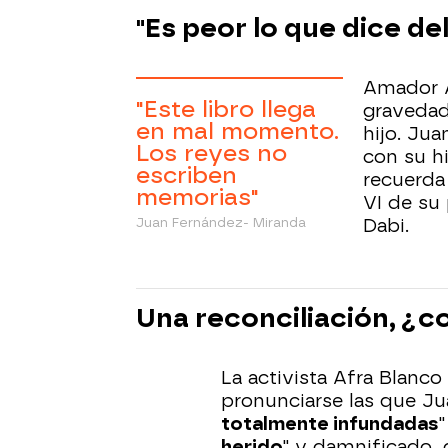
"Es peor lo que dice de
Amador A
"Este libro llega
gravedad
en mal momento.
hijo. Jua
Los reyes no
con su h
escriben
recuerda
memorias"
VI de su 
Juan Fernández- Miranda
Dabi.
Una reconciliación, ¿c
La activista Afra Blanc
pronunciarse las que Ju
totalmente infundadas
"
herido
" y damnificado,