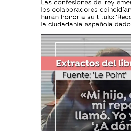
Las confesiones del rey emér
los colaboradores coincidían
harán honor a su título: 'Rec
la ciudadanía española dado
Polémica por las confesiones
familia que ve y no reconoce"
El joven que ha pedido matrim
entraba en sus planes casars
El análisis de las confesion