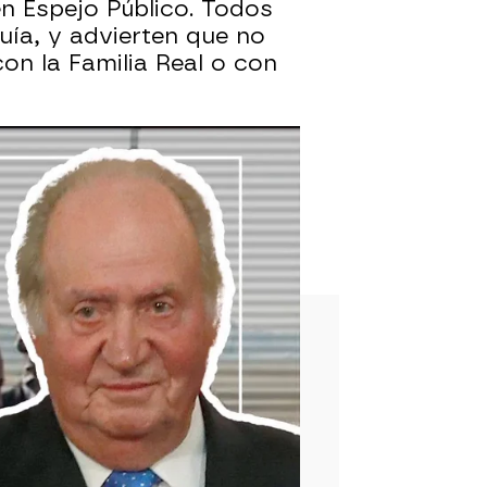
n Espejo Público. Todos
uía, y advierten que no
con la Familia Real o con
ias: "Hay personas de su
 de España: "Me dijo que no