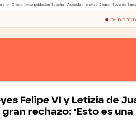
erano
Crecimiento población España
Acogida menores Ceuta
Boda de Susa
EN DIRECT
eyes Felipe VI y Letizia de J
gran rechazo: "Esto es una