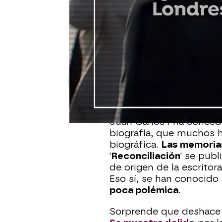
Andrés Pantoja
Publicado:
31 de octubre de 2025,
Juan Carlos I ha conced
biografía, que muchos h
biográfica.
Las memorias
'
Reconciliación
' se publ
de origen de la escritor
Eso sí, se han conocido
poca polémica
.
Sorprende que deshace e