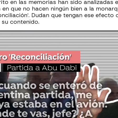
ito en las memorias han sido analizadas e
 en que no hacen ningún bien a la monarq
onciliación'. Dudan que tengan ese efecto 
 su contenido.
 de Juan Carlos I en una entrevista y sus memor
onio a la princesa Leonor delante de los Reyes
e ahora"
es filtradas de Juan Carlos, en ATRESPLAYER