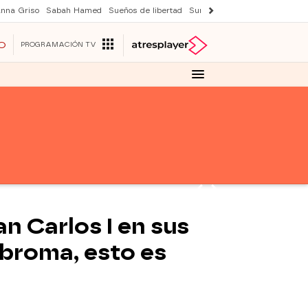
nna Griso
Sabah Hamed
Sueños de libertad
Suri y Tom Cruise
Una nuev
O
PROGRAMACIÓN TV
uan Carlos I en sus
 broma, esto es