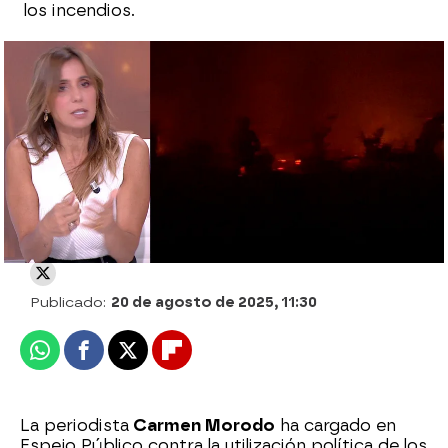
los incendios.
Puedes ver el programa al completo, en
ATRESPLAYER
Espejo Público
Publicado:
20 de agosto de 2025, 11:30
Whatsapp
Facebook
X
Flipboard
La periodista
Carmen Morodo
ha cargado en
Espejo Público contra la utilización política de los