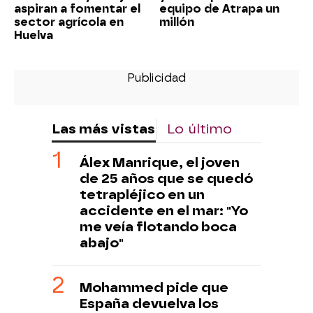
aspiran a fomentar el
equipo de Atrapa un
sector agrícola en
millón
Huelva
Las más vistas
Lo último
Álex Manrique, el joven
de 25 años que se quedó
tetrapléjico en un
accidente en el mar: "Yo
me veía flotando boca
abajo"
Mohammed pide que
España devuelva los