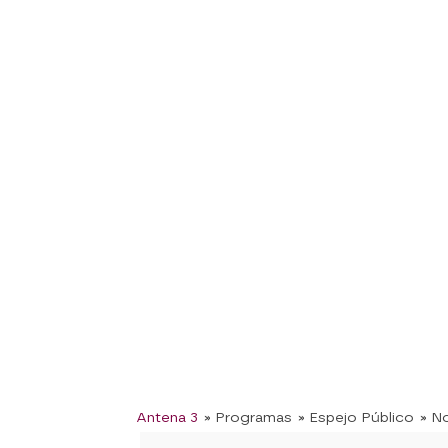
Antena 3
» Programas
» Espejo Público
» No