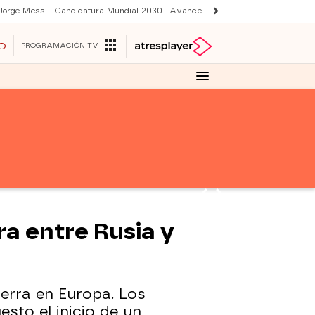
Jorge Messi
Candidatura Mundial 2030
Avance Sueños de libertad
Final 
O
PROGRAMACIÓN TV
a entre Rusia y
erra en Europa. Los
sto el inicio de un