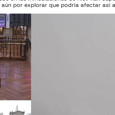
aún por explorar que podría afectar así al
Whatsapp
Facebook
X
Flipboa
2, 12:06