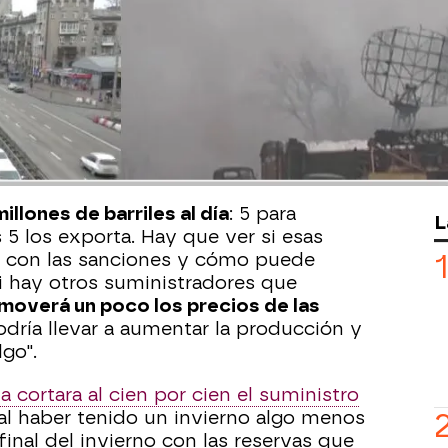
1:55
r de inversiones ATL Capital, señala
ncias económicas más inmediatas
de
Ucrania
es que el petróleo ya supera los
n 8 años. "Es verdad que la
l próximo mes y medio dos meses
siga subiendo".
llones de barriles al día
: 5 para
L
5 los exporta. Hay que ver si esas
n con las sanciones y cómo puede
si hay otros suministradores que
 moverá un poco los precios de las
odría llevar a aumentar la producción y
lgo".
 cortara al cien por cien el suministro
 al haber tenido un invierno algo menos
l final del invierno con las reservas que