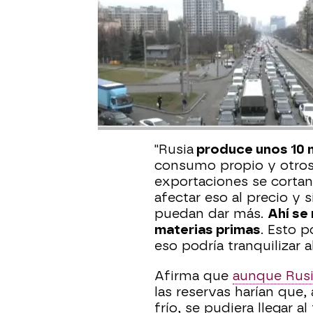
Publicado:
24 de febrero de 2022, 1
Ignacio Cantos
, directo
que una de las
consecue
l
a guerra entre Rusia y 
100 dólares, su récord e
consecuencia es que e
veamos la gasolina que 
"Rusia
produce unos 10 mi
consumo propio y otros 
exportaciones se corta
afectar eso al precio y 
puedan dar más.
Ahí se
materias primas
. Esto p
eso podría tranquilizar a
Afirma que
aunque Rusia
las reservas harían que,
frío, se pudiera llegar a