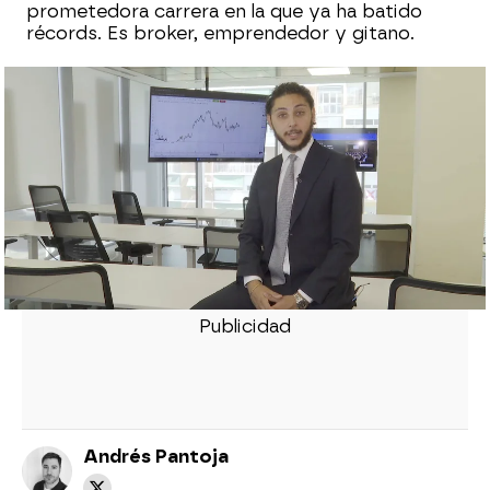
prometedora carrera en la que ya ha batido
récords. Es broker, emprendedor y gitano.
Antonio Maya, el primer gitano en la
historia de la Bolsa española: "He tenido
que estudiar y prepararme muchísimo"
Gitanos en la Guardia Civil y en los
cuerpos de Policía: "Me decían que no lo
iba a conseguir, que me lo quitara de la
cabeza"
Vuelve a ver toda la entrevista a Antonio
Maya en ATRESPLAYER
Andrés Pantoja