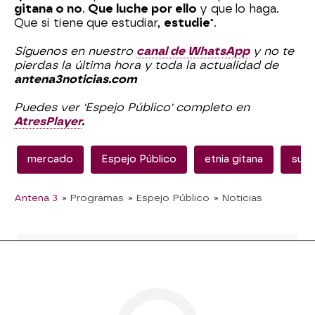
gitana o no
.
Que luche por ello
y que lo haga.
Que si tiene que estudiar,
estudie
".
Síguenos en nuestro
canal de WhatsApp
y no te
pierdas la última hora y toda la actualidad de
antena3noticias.com
Puedes ver 'Espejo Público' completo en
AtresPlayer
.
mercado
Espejo Público
etnia gitana
supe
Antena 3
» Programas
» Espejo Público
» Noticias