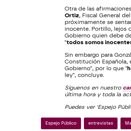
Otra de las afirmaciones
Ortiz
, Fiscal General d
próximamente se sentará
inocente. Portillo, lejos
Gobierno quien debe de 
"
todos somos inocente
Sin embargo para Gonzál
Constitución Española, 
Gobierno", por lo que "
h
ley", concluye.
Síguenos en nuestro
ca
última hora y toda la a
Puedes ver 'Espejo Públ
Espejo Público
entrevistas
Ma