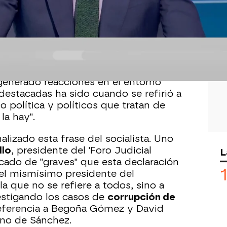
Whatsapp
Facebook
X
Flipboa
:13
a los magistrados que dejó el
o,
Pedro Sánchez
, en una entrevista en
 generado reacciones en el entorno
 destacadas ha sido cuando se refirió a
 política y políticos que tratan de
la hay".
lizado esta frase del socialista. Uno
llo
, presidente del 'Foro Judicial
L
icado de "graves" que esta declaración
el mismísimo presidente del
a que no se refiere a todos, sino a
estigando los casos de
corrupción de
referencia a Begoña Gómez y David
no de Sánchez.