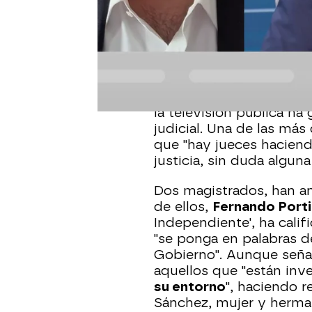
Espejo Público
Publicado:
02 de septiembre de 2025, 10
Las declaraciones contr
presidente del Gobiern
la televisión pública ha
judicial. Una de las más
que "hay jueces haciendo
justicia, sin duda alguna 
Dos magistrados, han ana
de ellos,
Fernando Porti
Independiente', ha calif
"se ponga en palabras d
Gobierno". Aunque señal
aquellos que "están inv
su entorno
", haciendo 
Sánchez, mujer y herma