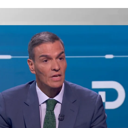
as abiertas contra su entorno: "Hay jueces haci
o Público, sobre Pedro Sánchez: "Es difícil qu
ompleta en ATRESPLAYER