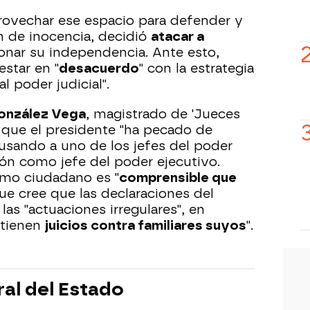
rovechar ese espacio para defender y
n de inocencia, decidió
atacar a
onar su independencia. Ante esto,
estar en "
desacuerdo
" con la estrategia
l poder judicial".
onzález Vega
, magistrado de 'Jueces
e que el presidente "ha pecado de
cusando a uno de los jefes del poder
ión como jefe del poder ejecutivo.
mo ciudadano es "
comprensible que
que cree que las declaraciones del
las "actuaciones irregulares", en
 tienen
juicios contra familiares suyos
".
ral del Estado