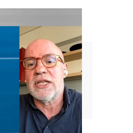
endo política"
e pueda agotar el mandato"