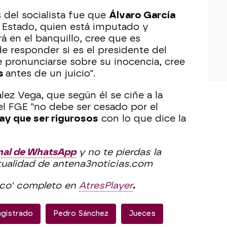
 del socialista fue que
Álvaro García
el Estado, quien está imputado y
 en el banquillo, cree que es
 de responder si es el presidente del
pronunciarse sobre su inocencia, cree
s
antes de un juicio".
ez Vega, que según él se ciñe a la
el FGE "no debe ser cesado por el
ay que ser rigurosos
con lo que dice la
nal de WhatsApp
y no te pierdas la
ctualidad de antena3noticias.com
ico' completo en
AtresPlayer
.
gistrado
Pedro Sánchez
Jueces