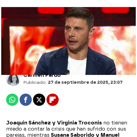
Susana Saborido confiesa el día que se
puso más celosa de Joaquín: “La chavala
era guapísima”
Carmen Pardo
Publicado:
27 de septiembre de 2025, 23:07
Whatsapp
Facebook
X
Flipboard
Joaquín Sánchez y Virginia Troconis
no tienen
miedo a contar la crisis que han sufrido con sus
parejas, mientras
Susana Saborido y Manuel