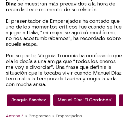
Díaz
se muestran más precavidos a la hora de
recordad ese momento de su relación.
El presentador de Emparejados ha contado que
uno de los momentos críticos fue cuando se fue
a jugar a Italia, “mi mujer se agobió muchísimo,
no nos acostumbrábamos”, ha recordado sobre
aquella etapa.
Por su parte, Virginia Troconis ha confesado que
ella le decía a una amiga que “todos los eneros
me voy a divorciar”. Una frase que definía la
situación que le tocaba vivir cuando Manuel Díaz
terminaba la temporada taurina y cogía la vida
con mucha ansia.
Joaquín Sánchez
Manuel Díaz 'El Cordobés'
Su
Antena 3
» Programas
» Emparejados