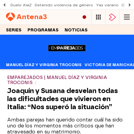
Duelo AlaZ
Detenido violencia de género
Yas verano
Creci
Antena
3
SERIES
PROGRAMAS
NOTICIAS
MANUEL DÍAZ Y VIRGINIA TROCONIS
VICTORIA DE MARICHA
EMPAREJADOS | MANUEL DÍAZ Y VIRGINIA
TROCONIS
Joaquín y Susana desvelan todas
las dificultades que vivieron en
Italia: “Nos superó la situación”
Ambas parejas han querido contar cuál ha sido
uno de los momentos más críticos que han
atravesado en su matrimonio.