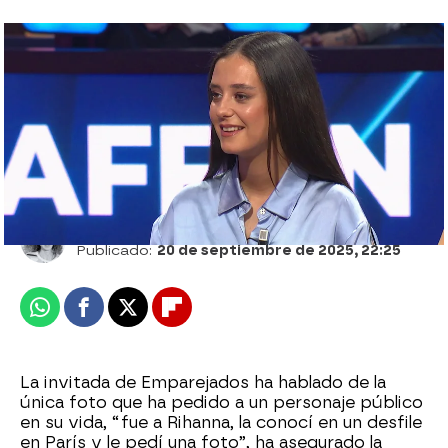
Rochi Laffón acusa de ser la más fiestera
a Victoria de Marichalar
Carmen Pardo
Publicado:
20 de septiembre de 2025, 22:25
Whatsapp
Facebook
X
Flipboard
La invitada de Emparejados ha hablado de la
única foto que ha pedido a un personaje público
en su vida, “fue a Rihanna, la conocí en un desfile
en París y le pedí una foto”, ha asegurado la