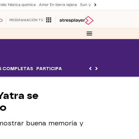
ndio fábrica química
Amor En tierra lejana
Suri y Tom Cruise
La ruleta de 
O
PROGRAMACIÓN TV
S COMPLETAS
PARTICIPA
Yatra se
no
emostrar buena memoria y