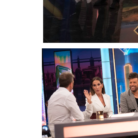
Los coaches de la nue
Hormiguero.
Malú
,
Mika
charlado con Pablo Mo
el próximo viernes 19 d
novedades!
Tras la entrevista, los 
divertidísimo teléfono
que el equipo de El Ho
rumanos, Cosmin y Robe
artistas y también a
Pab
comienzo del hilo. ¡Y ha
Tratando de mejorar el 
su posición después. Co
demostrar buena memori
ha mantenido desde el i
Rober. En cualquier ca