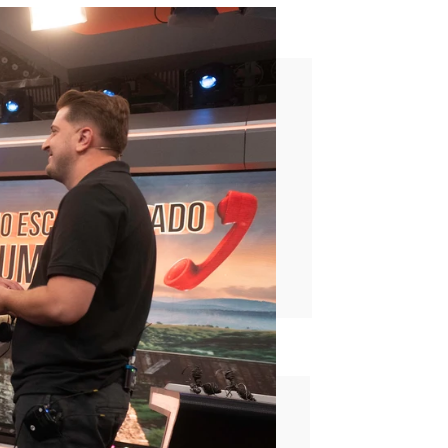
pez en El Hormiguero
rd