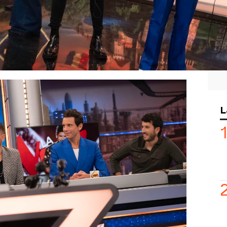
va temporada de
La Voz
han visitado
El
,
Pablo López
y
Sebastián Yatra
han
tos sobre
esta edición que se estrenará
e septiembre.
¡Y estará plagada de
coaches de La Voz 2025 han jugado al
 escacharrado rumano. Aprovechando
L
rmiguero cuenta con dos compañeros
r, han puesto a prueba a los cuatro
lo Motos,
que se ha puesto al
 sido un desastre!
resultado, el presentador ha cambiado
n los esfuerzos de todos por
a, han mejorado y alguna palabra se
nicio con Cosmin hasta el final con
so, han dejado un momento