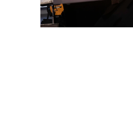
divertidísimo.
¡Revívelo
Malú
Pablo López