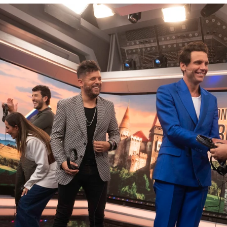
pleta a Mika, Malú, Sebastián Yatra y Pablo Ló
Whatsapp
Facebook
X
Flipboa
25, 23:05