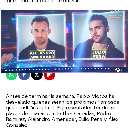
que tendrá el placer de charlar.
Roberto Fernández Ferreira
Publicado:
18 de septiembre de 2025, 22:02
Whatsapp
Facebook
X
Flipboard
Antes de terminar la semana, Pablo Motos ha
desvelado quiénes serán los próximos famosos
que acudirán al plató. El presentador tendrá el
placer de charlar con Esther Cañadas, Pedro J.
Ramírez, Alejandro Amenábar, Julio Peña y Álex
González.