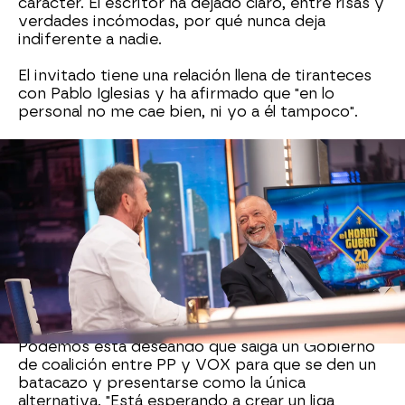
carácter. El escritor ha dejado claro, entre risas y
verdades incómodas, por qué nunca deja
indiferente a nadie.
El invitado tiene una relación llena de tiranteces
con Pablo Iglesias y ha afirmado que "en lo
personal no me cae bien, ni yo a él tampoco".
Sobre
Pablo Iglesias
, el periodista ha asegurado
que está esperando su próximo movimiento, "no
está escondido". Según vaticina, el que fuera
líder de Podemos "quiere vengarse, primero de
Yolanda, pero ella se suicida sola con dejarla
hablar", ha dicho Pérez-Reverte y ha asegurado
que "Sánchez es su objetivo principal, le quiere
matar politicamente",
Tal y como ha dicho, cree que el exlíder de
Podemos está deseando que salga un Gobierno
de coalición entre PP y VOX para que se den un
batacazo y presentarse como la única
alternativa. "Está esperando a crear un liga