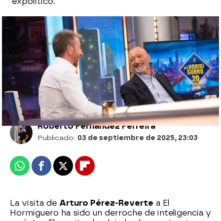
expolítico.
La confesión de Arturo Pérez-Reverte:
"Ya no me fascina Pedro Sánchez, porque
no se va a ir"
Roberto Fernández Ferreira
Publicado:
03 de septiembre de 2025, 23:03
Whatsapp
Facebook
X
Flipboard
La visita de
Arturo Pérez-Reverte
a El
Hormiguero ha sido un derroche de inteligencia y