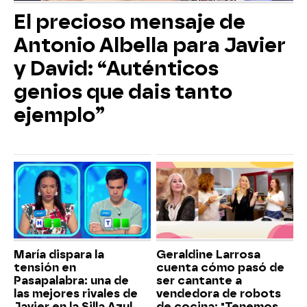
El precioso mensaje de
Antonio Albella para Javier
y David: “Auténticos
genios que dais tanto
ejemplo”
María dispara la
Geraldine Larrosa
tensión en
cuenta cómo pasó de
Pasapalabra: una de
ser cantante a
las mejores rivales de
vendedora de robots
Javier en la Silla Azul
de cocina: "Tenemos