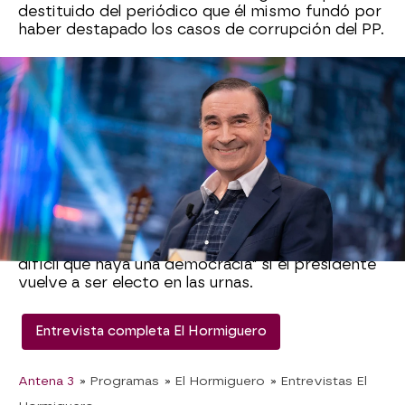
destituido del periódico que él mismo fundó por
haber destapado los casos de corrupción del PP.
Tras esto, Pablo Motos ha querido saber
cómo
ejerce esta presión el Gobierno
sobre los
periodistas. Pedro ha dicho que "el poder intenta
engullir a quién le incomoda" y ha relatado a qué
se enfrentan todos aquellos que desvelen
información que no les gusta.
Además, antes de terminar con la entrevista, el
comunicador ha lanzado un
crítico mensaje a
Pedro Sánchez
. Según ha afirmado creer, "va ser
difícil que haya una democracia" si el presidente
vuelve a ser electo en las urnas.
Entrevista completa El Hormiguero
Antena 3
» Programas
» El Hormiguero
» Entrevistas El