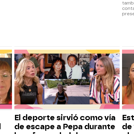
tambi
cont
prese
El deporte sirvió como vía
Es
l
de escape a Pepa durante
de