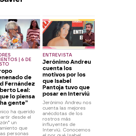
ORES
ENTREVISTA
NTOS | 6 DE
Jerónimo Andreu
STO
cuenta los
iropo
motivos por los
enenado de
que Isabel
id Fernández
Pantoja tuvo que
berto Leal:
posar en Interviú
que lo piensa
ha gente”
Jerónimo Andreu nos
cuenta las mejores
mico ha querido
anécdotas de los
rtir desde el
rostros más
zón” un
influyentes de
amiento que
Interviú. Conocemos
as personas
el por qué Isabel