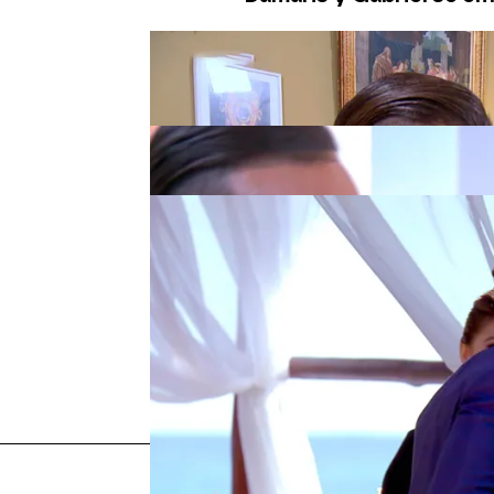
Tensión entre Dámaris y 
tener sexo con tu parej
Dámaris y Gabriel sella
Más sobre este tema:
Casados a primera vista