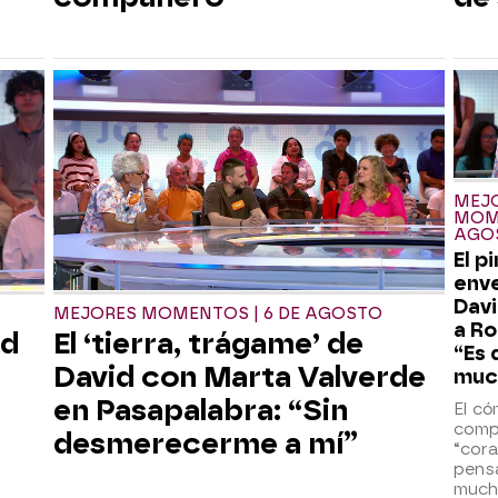
MEJ
MOME
AGO
El p
env
Dav
MEJORES MOMENTOS | 6 DE AGOSTO
a Ro
id
El ‘tierra, trágame’ de
“Es 
David con Marta Valverde
muc
en Pasapalabra: “Sin
El có
compa
desmerecerme a mí”
“cora
pens
much