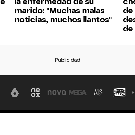
de
la enfermedad de su
cho
marido: "Muchas malas
de
noticias, muchos llantos"
de
de
Aviso legal
Política de privacidad
Política de cookies
Con
ón, S.A
d.
Configuración de privacidad
Configuración de notificac