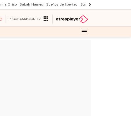
nna Griso
Sabah Hamed
Sueños de libertad
Suri y Tom Cruise
Una nuev
O
PROGRAMACIÓN TV