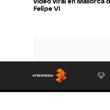
vídeo viral en Mallorca 
Felipe VI
© Atresmedia Corporación de Medios de Comunicaci
- A. Isla Graciosa 13, 28703, S.S. de los Reyes, Madri
Reservados todos los derechos