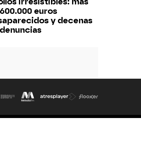
llos irresistibles: más
 600.000 euros
saparecidos y decenas
 denuncias
d. de participación
iones
Accesibilidad