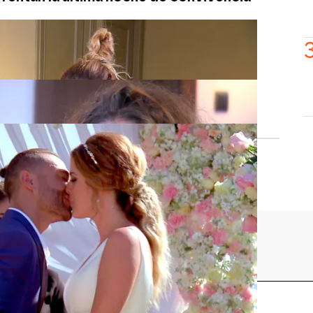
Gabriel ante la pregunta, ¿te gustaría
a?
n su matrimonio con un bonito beso