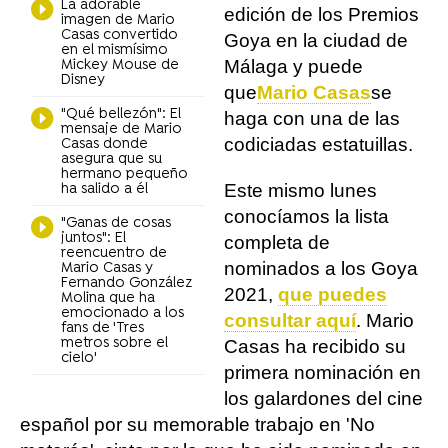
La adorable
edición de los Premios
imagen de Mario
Casas convertido
Goya en la ciudad de
en el mismísimo
Málaga y puede
Mickey Mouse de
Disney
que
Mario Casas
se
"Qué bellezón": El
haga con una de las
mensaje de Mario
codiciadas estatuillas.
Casas donde
asegura que su
hermano pequeño
Este mismo lunes
ha salido a él
conocíamos la lista
"Ganas de cosas
juntos": El
completa de
reencuentro de
nominados a los Goya
Mario Casas y
Fernando González
2021,
que puedes
Molina que ha
emocionado a los
consultar aquí
. Mario
fans de 'Tres
metros sobre el
Casas ha recibido su
cielo'
primera nominación en
los galardones del cine
español por su memorable trabajo en 'No