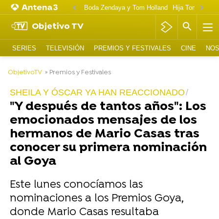
Boda Zendaya y Tom Holland
Hija Tom Cruise 
Objetivo TV
SERIES
TELEVISIÓN
PREMIOS Y FESTIVALES
CINE
NOS
-
ObjetivoTV
» Premios y Festivales
SHEILA Y ÓSCAR YA HAN REACCIONADO
"Y después de tantos años": Los
emocionados mensajes de los
hermanos de Mario Casas tras
conocer su primera nominación
al Goya
Este lunes conocíamos las
nominaciones a los Premios Goya,
donde Mario Casas resultaba