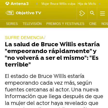
Mujer Bruce Willis culpa
Objetivo TV
SERIES
TELEVISIÓN
PREMIOS Y FESTIVALES
CINE
NOS
SUFRE DEMENCIA
La salud de Bruce Willis estaría
"empeorando rápidamente" y
"no volverá a ser el mismo": "Es
terrible"
El estado de Bruce Willis estaría
empeorando cada vez más, según
fuentes cercanas al actor. Una nueva
información que llega después de que
la mujer del actor haya revelado que