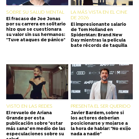
SOBRE SU SALUD MENTAL
LA MÁS VISTA EN EL CINE
DE 2026
El fracaso de Joe Jonas
por su carrera en solitario
El impresionante salario
hizo que se cuestionara
de Tom Holland en
su valor sin sus hermanos:
SpiderMan: Brand New
"Tuve ataques de pánico"
Day mientras la película
bate récords de taquilla
VISTO EN LAS REDES
PRESENTA EL SER QUERIDO
El revuelo de Ariana
Javier Bardem, sobre si
Grande por esta
los actores deberían
publicación sobre "estar
posicionarse y mojarse a
más sana" en medio de las
la hora de hablar: "No exijo
especulaciones sobre su
nada a nadie"