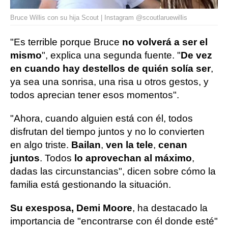
Bruce Willis con su hija Scout | Instagram @scoutlaruewillis
"Es terrible porque Bruce
no volverá a ser el
mismo
", explica una segunda fuente. "
De vez
en cuando hay destellos de quién solía ser
,
ya sea una sonrisa, una risa u otros gestos, y
todos aprecian tener esos momentos".
"Ahora, cuando alguien está con él, todos
disfrutan del tiempo juntos y no lo convierten
en algo triste.
Bailan
,
ven la tele
,
cenan
juntos
. Todos
lo aprovechan al máximo
,
dadas las circunstancias", dicen sobre cómo la
familia está gestionando la situación.
Su exesposa, Demi Moore
, ha destacado la
importancia de "encontrarse con él donde esté"