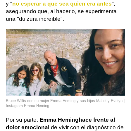
y "
no esperar a que sea quien era antes
",
asegurando que, al hacerlo, se experimenta
una "dulzura increíble".
Bruce Willis con su mujer Emma Heming y sus hijas Mabel y Evelyn |
Instagram Emma Heming
Por su parte,
Emma Heming
hace frente al
dolor emocional
de vivir con el diagnóstico de