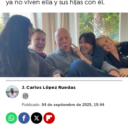
ya no viven ella y sus hijas con él.
Foto: Instagram Demi Moore
La mujer de Bruce Willis revela que al
actor "le está fallando el cerebro" y explica
que entró en "pánico" con el diagnóstico
J. Carlos López Ruedas
Publicado:
04 de septiembre de 2025, 15:44
Whatsapp
Facebook
X
Flipboard