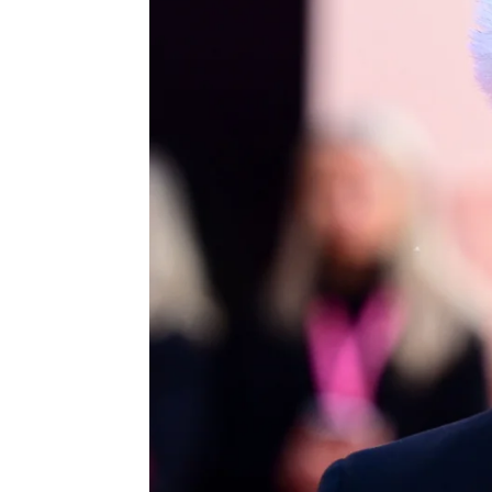
Europa Press
Publicado:
27 de agosto de 2025, 14:39
El cineasta
Pedro Almodó
relaciones
"diplomáticas, 