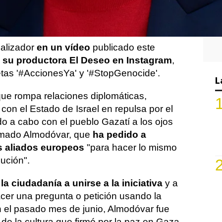
"
en Gaza
y convida a Sánchez a
uropeos para unirse a esta causa.
ealizador
en un vídeo
publicado este
e
su productora El Deseo en Instagram
,
tas '#AccionesYa' y '#StopGenocide'.
L
que rompa relaciones diplomáticas,
 con el Estado de Israel en repulsa por el
o a cabo con el pueblo Gazatí a los ojos
irmado Almodóvar, que
ha pedido a
s aliados europeos
"para hacer lo mismo
ución".
a ciudadanía a unirse a la iniciativa
y a
cer una pregunta o petición usando la
n el pasado mes de junio, Almodóvar fue
de la cultura que firmó por la paz en Gaza.