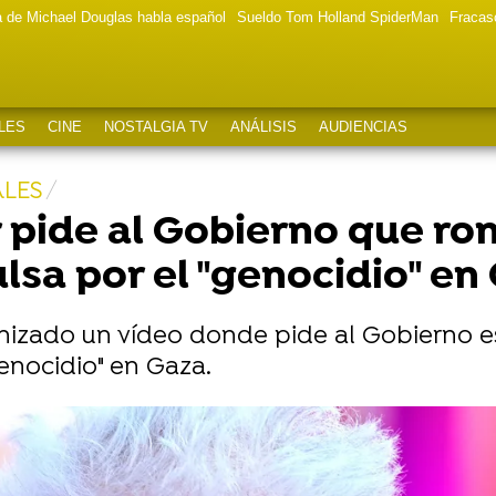
a de Michael Douglas habla español
Sueldo Tom Holland SpiderMan
Fracas
LES
CINE
NOSTALGIA TV
ANÁLISIS
AUDIENCIAS
ALES
pide al Gobierno que ro
ulsa por el "genocidio" en
izado un vídeo donde pide al Gobierno e
genocidio" en Gaza.
tamente a Donald Trump desde Nueva York: "Pasarás 