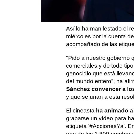
repulsa
por el
"
genocidio
convencer a los aliados e
Así lo ha manifestado el r
miércoles por la cuenta d
acompañado de las etique
"Pido a nuestro gobierno 
comerciales y de todo tipo
genocidio que está llevand
del mundo entero", ha af
Sánchez convencer a lo
y que se unan a esta resol
El cineasta
ha animado a l
grabarse un vídeo para ha
etiqueta '#AccionesYa'. E
uno de los 1.800 nombres 