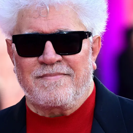
Whatsapp
Facebook
X
Flipboa
var ha pedido al Gobierno
que
rompa
comerciales y de todo tipo"
con Israel
en