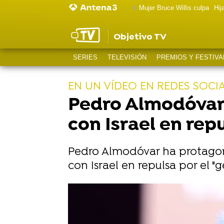
Mujer Bruce Willis culpa
Hij
Objetivo TV
SERIES
TELEVISIÓN
PREMIOS Y FESTIVA
EN UN VÍDEO EN REDES SOCI
Pedro Almodóvar 
con Israel en rep
Pedro Almodóvar ha protagon
con Israel en repulsa por el "
Pedro Almodóvar se dirige direc