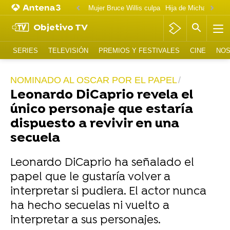
Mujer Bruce Willis culpa
Objetivo TV
SERIES
TELEVISIÓN
PREMIOS Y FESTIVALES
CINE
NOS
NOMINADO AL OSCAR POR EL PAPEL
Leonardo DiCaprio revela el
único personaje que estaría
dispuesto a revivir en una
secuela
Leonardo DiCaprio ha señalado el
papel que le gustaría volver a
interpretar si pudiera. El actor nunca
ha hecho secuelas ni vuelto a
interpretar a sus personajes.