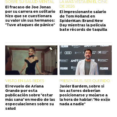
SOBRE SU SALUD MENTAL
LA MÁS VISTA EN EL CINE
DE 2026
El fracaso de Joe Jonas
por su carrera en solitario
El impresionante salario
hizo que se cuestionara
de Tom Holland en
su valor sin sus hermanos:
SpiderMan: Brand New
"Tuve ataques de pánico"
Day mientras la película
bate récords de taquilla
VISTO EN LAS REDES
PRESENTA EL SER QUERIDO
El revuelo de Ariana
Javier Bardem, sobre si
Grande por esta
los actores deberían
publicación sobre "estar
posicionarse y mojarse a
más sana" en medio de las
la hora de hablar: "No exijo
especulaciones sobre su
nada a nadie"
salud