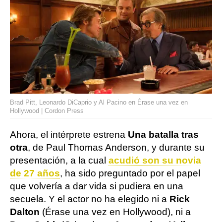
Brad Pitt, Leonardo DiCaprio y Al Pacino en Érase una vez en
Hollywood | Cordon Press
Ahora, el intérprete estrena
Una batalla tras
otra
, de Paul Thomas Anderson, y durante su
presentación, a la cual
acudió son su novia
de 27 años
, ha sido preguntado por el papel
que volvería a dar vida si pudiera en una
secuela. Y el actor no ha elegido ni a
Rick
Dalton
(Érase una vez en Hollywood), ni a