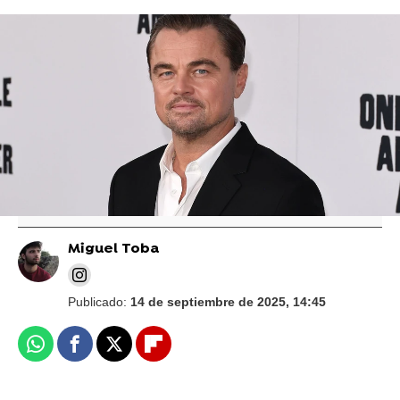
Gtres
Leonardo DiCaprio se reúne con el malo
de Titanic, Billy Zane, pero no lo
reconocerás: 28 años después
Miguel Toba
Publicado:
14 de septiembre de 2025, 14:45
Whatsapp
Facebook
X
Flipboard