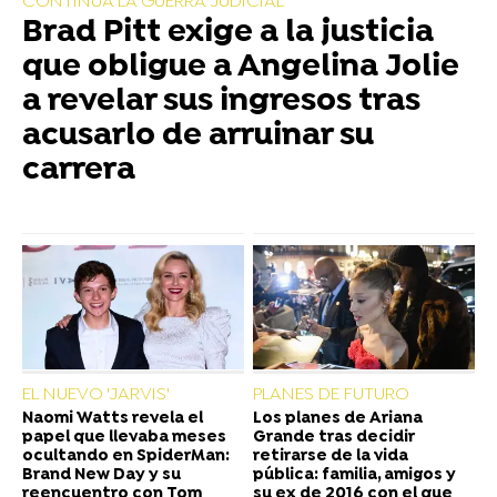
CONTINUA LA GUERRA JUDICIAL
Brad Pitt exige a la justicia
que obligue a Angelina Jolie
a revelar sus ingresos tras
acusarlo de arruinar su
carrera
EL NUEVO 'JARVIS'
PLANES DE FUTURO
Naomi Watts revela el
Los planes de Ariana
papel que llevaba meses
Grande tras decidir
ocultando en SpiderMan:
retirarse de la vida
Brand New Day y su
pública: familia, amigos y
reencuentro con Tom
su ex de 2016 con el que