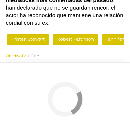
mediáticas más comentadas del pasado
,
han declarado que no se guardan rencor: el
actor ha reconocido que mantiene una relación
cordial con su ex.
Kristen Stewart
Robert Pattinson
jennifer l
ObjetivoTV
» Cine