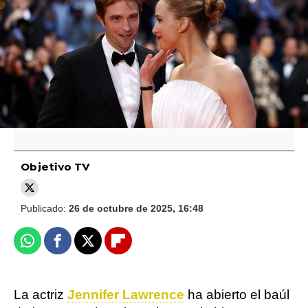
Jennifer Lawrence le dio a Robert
Pattinson comida de la basura sin avisarle:
"Nos quedamos viéndolo comer esa
porquería"
Objetivo TV
Publicado:
26 de octubre de 2025, 16:48
Whatsapp
Facebook
X
Flipboard
La actriz
Jennifer Lawrence
ha abierto el baúl