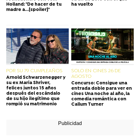
Holland: "De hacer de tu
ha vuelto
madre a...[spoiler]"
POR SU 79 CUMPLEAÑOS
SOLO EN CINES 26 DE
AGOSTO
Arnold Schwarzenegger y
su ex Maria Shriver,
Concurso: Consigue una
felices juntos 15 años
entrada doble para ver en
después del escándalo
cines Una noche al año, la
de su hijo ilegítimo que
comedia romántica con
rompió su matrimonio
Callum Turner