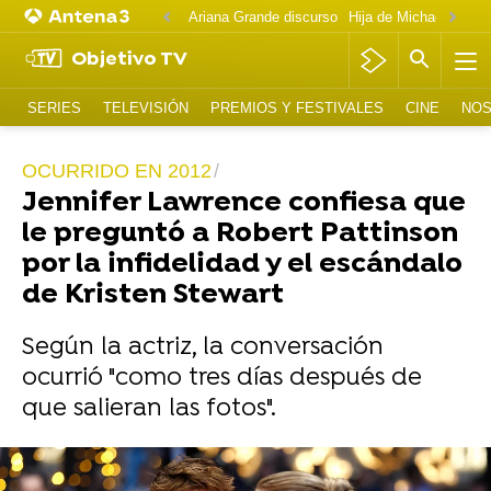
Ariana Grande discurso
Objetivo TV
SERIES
TELEVISIÓN
PREMIOS Y FESTIVALES
CINE
NOS
OCURRIDO EN 2012
Jennifer Lawrence confiesa que
le preguntó a Robert Pattinson
por la infidelidad y el escándalo
de Kristen Stewart
Según la actriz, la conversación
ocurrió "como tres días después de
que salieran las fotos".
Vídeo: Reuters | Foto: Reuters